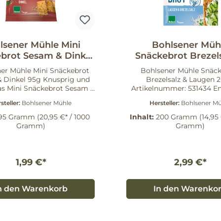
lsener Mühle Mini
Bohlsener Müh
brot Sesam & Dinkel
Snäckebrot Brezel
95 g
Laugen 200 g
er Mühle Mini Snäckebrot
Bohlsener Mühle Snäck
 Dinkel 95g Knusprig und
Brezelsalz & Laugen 
as Mini Snäckebrot Sesam &
Artikelnummer: 531434 E
on Bohlsener Mühle ist ein
Sie das knusprige Snäcke
steller:
Bohlsener Mühle
Hersteller:
Bohlsener Mü
ger Snack für jeden Moment.
Bohlsener Mühle: Die 
reide aus Deutschland und
Brezelsalz & Laugen ver
95 Gramm
(20,95 €* / 1000
Inhalt:
200 Gramm
(14,95
nert mit Sesam gebacken,
herzhafte Laugen-Note
Gramm)
Gramm)
s den typischen Snäckebrot-
grobem Brezelsalz zu ei
 – anders als Brot, mehr als
umrissenen Geschmackser
 Knäcke. Warum dieses
Das leichte, goldbraun g
ig und leicht:
Snäckebrot kommt in ein
1,99 €*
2,99 €*
al zum Frühstück, als
Packung und eignet sic
schensnack oder beim
würziger Snack oder als Be
en Abend. Vielseitig:
Aufstrichen. Warum d
n den Warenkorb
In den Warenko
gend zum Belegen, Dippen
Snäckebrot? Marke: Bohlsener
n. Bekannte Marke:
Mühle Geschmacksprofil:
ener Mühle – Werte, die für
Laugencharakter mit Bre