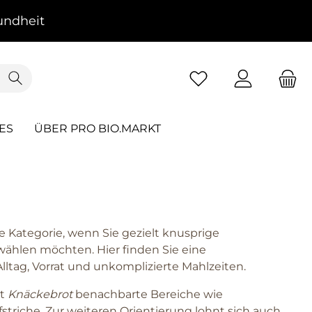
ndheit
ES
ÜBER PRO BIO.MARKT
e Kategorie, wenn Sie gezielt knusprige
wählen möchten. Hier finden Sie eine
Alltag, Vorrat und unkomplizierte Mahlzeiten.
zt
Knäckebrot
benachbarte Bereiche wie
striche
. Zur weiteren Orientierung lohnt sich auch