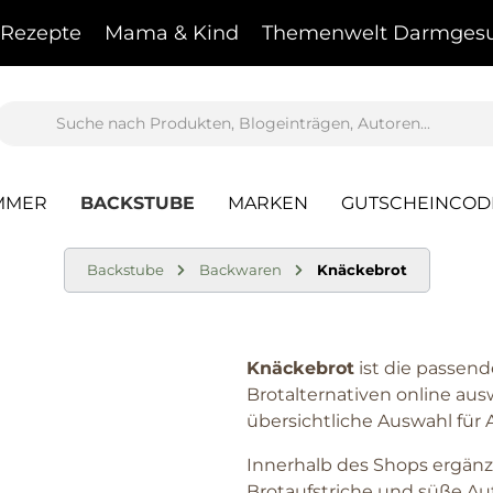
Rezepte
Mama & Kind
Themenwelt Darmgesu
MMER
BACKSTUBE
MARKEN
GUTSCHEINCOD
Backstube
Backwaren
Knäckebrot
Knäckebrot
ist die passend
Brotalternativen online aus
übersichtliche Auswahl für 
Innerhalb des Shops ergän
Brotaufstriche
und
süße Auf