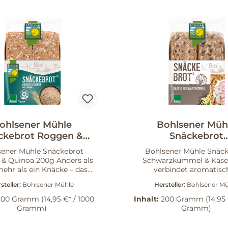
rklichen Genuss stehen.
Verpackungsgröße: 
nummer: 399432 Genussvoll
(Artikelnummer 531434) Probieren
en Probieren Sie das Mini
Sie das Snäckebrot, wenn 
rot Sesam & Dinkel – ein
knusprigen, salzigen Sn
riger Begleiter für viele
klarer Laugen-Note su
Gelegenheiten.
ohlsener Mühle
Bohlsener Müh
ckebrot Roggen &
Snäckebrot
Quinoa 200 g
Schwarzkümmel &
sener Mühle Snäckebrot
Bohlsener Mühle Snäck
200 g
& Quinoa 200g Anders als
Schwarzkümmel & Käse
mehr als ein Knäcke – das
verbindet aromatisc
ebrot verbindet würzig-
Schwarzkümmel mit her
steller:
Bohlsener Mühle
Hersteller:
Bohlsener Mü
fte Roggen-Note mit dem
Käse – anders als Brot, meh
 Biss von Quinoa. Seit 2016
Knäcke. Die kräftig-wü
200 Gramm
(14,95 €* / 1000
Inhalt:
200 Gramm
(14,95
hlsener Mühle gemeinsam
Komposition passt zum Fr
Gramm)
Gramm)
ioland-Partnerbetrieben
als Snack zwischendurch 
n Norddeutschland an, was
gemütliche Abende mit F