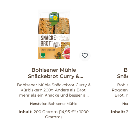
herzhaften Snack mit regionalem
handwe
Getreide suchen, ist das Mini
Artikel
Snäckebrot Laugen & Brezelsalz eine
bestell
stimmige Wahl. Probieren Sie es aus
Snäckeb
und bringen Sie knackigen Genuss
knusp
auf Ihren Tisch.
Bohlsener Mühle
B
Snäckebrot Curry &
Snä
Kürbiskern 200 g
Bohlsener Mühle Snäckebrot Curry &
Bohl
Kürbiskern 200g Anders als Brot,
Roggen 
mehr als ein Knäcke und besser als
Brot, 
ein Snack – das Snäckebrot von
Snäck
Hersteller:
Bohlsener Mühle
Her
Bohlsener Mühle verbindet süß-
herzha
würzige Curry-Noten mit herzhaften
nussigen
Inhalt:
200 Gramm
(14,95 €* / 1000
Inhalt:
Kürbiskernen. Es eignet sich zum
baut Bo
Gramm)
Frühstück, als Zwischen-Snäck und
mit B
für gemütliche Abende mit lieben
Quinoa i