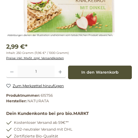
Abbildungen dienen der Illustration und können vom tatsächlichen Produkt abweichen.
2,99 €*
Inhalt:
250 Gramm
(11,96 €* / 1000 Gramm)
Preise inkl. MwSt. zzgl. Versandkosten
Produkt Anzahl: Gib den gewünschten Wert ein oder benutze die Schaltflächen um die 
In den Warenkorb
Zum Merkzettel hinzufügen
Produktnummer:
615756
Hersteller:
NATURATA
Dein Kundenkonto bei pro bio.MARKT
Kostenloser Versand ab 59€**
CO2-neutraler Versand mit DHL
Zertifizierte Bio-Qualität