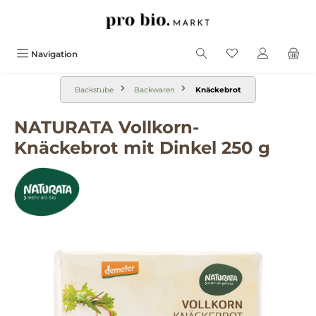
alt springen
Navigation
Backstube
Backwaren
Knäckebrot
NATURATA Vollkorn-
Knäckebrot mit Dinkel 250 g
Bildergalerie überspringen