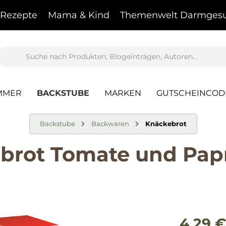
Rezepte
Mama & Kind
Themenwelt Darmgesu
MMER
BACKSTUBE
MARKEN
GUTSCHEINCOD
Backstube
Backwaren
Knäckebrot
rot Tomate und Papr
4,29 €