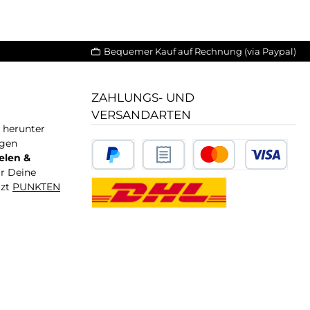
Bequemer Kauf auf Rechnung (via Paypal)
ZAHLUNGS- UND
VERSANDARTEN
T herunter
igen
elen &
ür Deine
tzt
PUNKTEN