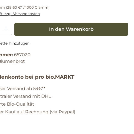
amm
(28,60 €* / 1000 Gramm)
St. zzgl. Versandkosten
: Gib den gewünschten Wert ein oder benutze die Schaltflächen um die Anz
In den Warenkorb
ttel hinzufügen
mmer:
657020
Blumenbrot
enkonto bei pro bio.MARKT
ser Versand ab 59€**
raler Versand mit DHL
erte Bio-Qualität
 Kauf auf Rechnung (via Paypal)