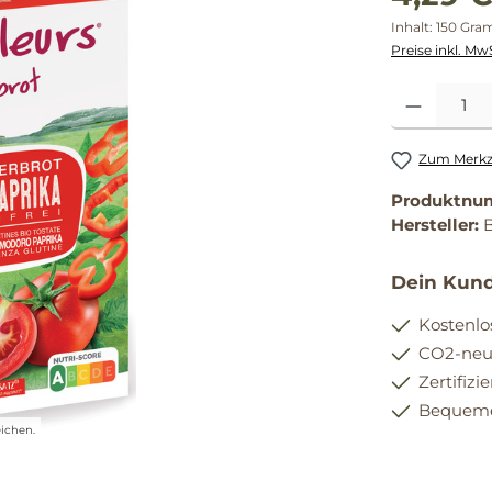
Inhalt:
150 Gr
Preise inkl. Mw
Produkt Anzahl
Zum Merkze
Produktnu
Hersteller:
Dein Kund
Kostenlo
CO2-neut
Zertifizi
Bequemer
ichen.