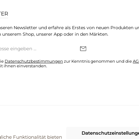
TER
seren Newsletter und erfahre als Erstes von neuen Produkten u
 unserem Shop, unserer App oder in den Märkten.
die
Datenschutzbestimmungen
zur Kenntnis genommen und die
AG
it ihnen einverstanden.
denkonto * Alle Preise inkl. gesetzl. Mehrwertsteuer zzgl.
Versandkosten
Datenschutzeinstellung
026 ProBiomarkt WebShop - Alle Rechte vorbehalten. Theme by
ThemeWa
iche Funktionalität bieten