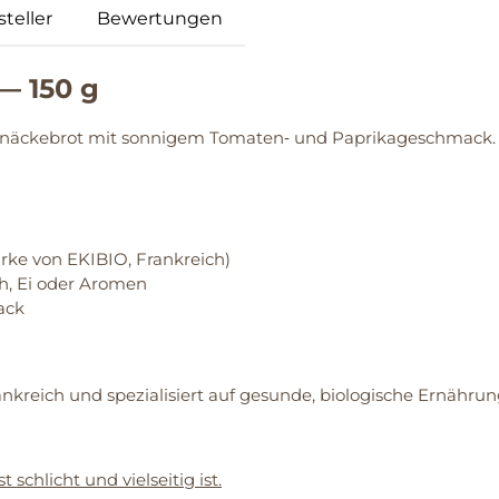
teller
Bewertungen
— 150 g
s Knäckebrot mit sonnigem Tomaten‑ und Paprikageschmack. Ide
rke von EKIBIO, Frankreich)
h, Ei oder Aromen
ack
ankreich und spezialisiert auf gesunde, biologische Ernährun
schlicht und vielseitig ist.