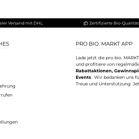
aler Versand mit DHL
Zertifizierte Bio-Qualität
HES
PRO BIO. MARKT APP
Lade jetzt die pro bio. MARK
und profitiere von regelmäß
Rabattaktionen, Gewinnspi
Events
. Wir bedanken uns f
Treue und Unterstützung. Je
lehrung
rrufen
ellungen