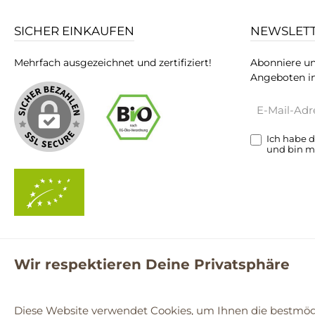
SICHER EINKAUFEN
NEWSLET
Mehrfach ausgezeichnet und zertifiziert!
Abonniere un
Angeboten in
E-
Mail-
Adresse*
Ich habe 
und bin m
Wir respektieren Deine Privatsphäre
**Kostenloser Versand ab 59€ nur mit einem pro.bio MARKT Kun
© 2
Diese Website verwendet Cookies, um Ihnen die bestmögl