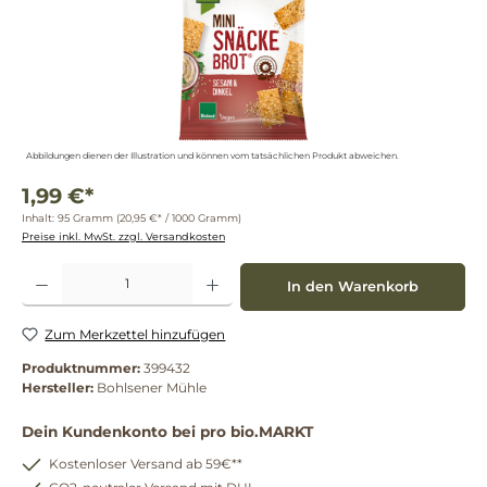
Abbildungen dienen der Illustration und können vom tatsächlichen Produkt abweichen.
1,99 €*
Inhalt:
95 Gramm
(20,95 €* / 1000 Gramm)
Preise inkl. MwSt. zzgl. Versandkosten
Produkt Anzahl: Gib den gewünschten Wert ein oder benutze die Schaltflächen um die 
In den Warenkorb
Zum Merkzettel hinzufügen
Produktnummer:
399432
Hersteller:
Bohlsener Mühle
Dein Kundenkonto bei pro bio.MARKT
Kostenloser Versand ab 59€**