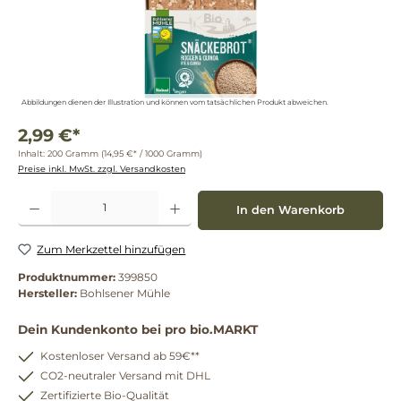
Abbildungen dienen der Illustration und können vom tatsächlichen Produkt abweichen.
2,99 €*
Inhalt:
200 Gramm
(14,95 €* / 1000 Gramm)
Preise inkl. MwSt. zzgl. Versandkosten
Produkt Anzahl: Gib den gewünschten Wert ein oder benutze die Schaltflächen um die 
In den Warenkorb
Zum Merkzettel hinzufügen
Produktnummer:
399850
Hersteller:
Bohlsener Mühle
Dein Kundenkonto bei pro bio.MARKT
Kostenloser Versand ab 59€**
CO2-neutraler Versand mit DHL
Zertifizierte Bio-Qualität