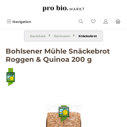
alt springen
Navigation
Backstube
Backwaren
Knäckebrot
Bohlsener Mühle Snäckebrot
Roggen & Quinoa 200 g
Bildergalerie überspringen