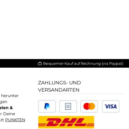
Bequemer Kauf auf Rechnung (via Paypal)
ZAHLUNGS- UND
VERSANDARTEN
T herunter
igen
elen &
ür Deine
tzt
PUNKTEN