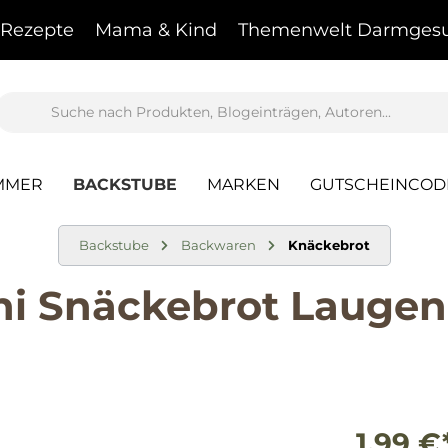
Rezepte
Mama & Kind
Themenwelt Darmgesu
MMER
BACKSTUBE
MARKEN
GUTSCHEINCOD
Backstube
Backwaren
Knäckebrot
i Snäckebrot Laugen 
1,99 €