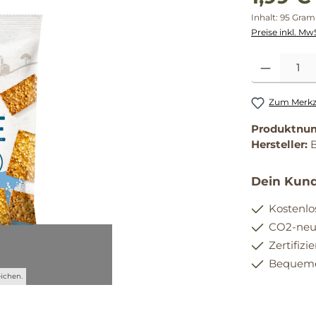
Inhalt:
95 Gra
Preise inkl. Mw
Produkt Anzahl
Zum Merkze
Produktnu
Hersteller:
Dein Kund
Kostenlo
CO2-neut
Zertifizi
Bequemer
ichen.