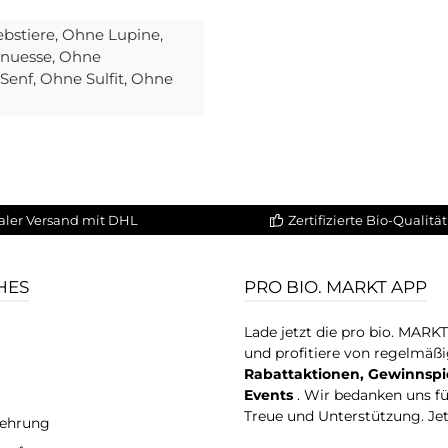
ebstiere
, Ohne Lupine
,
anuesse
, Ohne
 Senf
, Ohne Sulfit
, Ohne
aler Versand mit DHL
Zertifizierte Bio-Qualität
HES
PRO BIO. MARKT APP
Lade jetzt die pro bio. MARK
und profitiere von regelmäß
Rabattaktionen, Gewinnspi
Events
. Wir bedanken uns f
Treue und Unterstützung. Je
lehrung