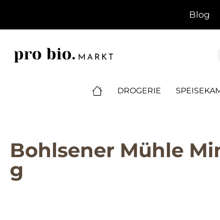
springen
Zur Hauptnavigation springen
Blog
DROGERIE
SPEISEKA
Bohlsener Mühle Min
g
Bildergalerie überspringen