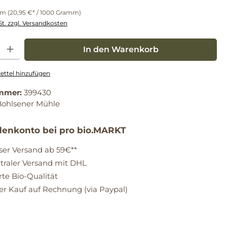
mm
(20,95 €* / 1000 Gramm)
St. zzgl. Versandkosten
: Gib den gewünschten Wert ein oder benutze die Schaltflächen um die Anz
In den Warenkorb
ttel hinzufügen
mmer:
399430
Bohlsener Mühle
enkonto bei pro bio.MARKT
ser Versand ab 59€**
raler Versand mit DHL
erte Bio-Qualität
 Kauf auf Rechnung (via Paypal)