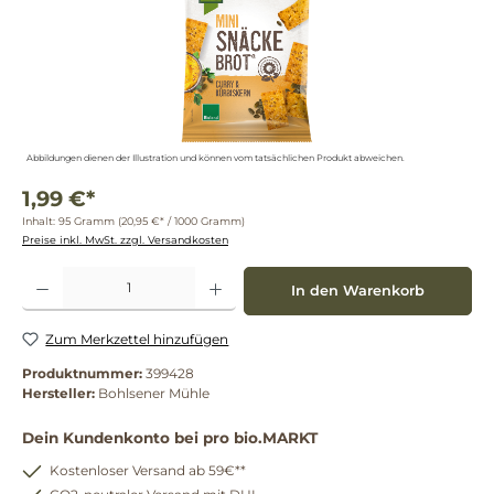
Abbildungen dienen der Illustration und können vom tatsächlichen Produkt abweichen.
1,99 €*
Inhalt:
95 Gramm
(20,95 €* / 1000 Gramm)
Preise inkl. MwSt. zzgl. Versandkosten
Produkt Anzahl: Gib den gewünschten Wert ein oder benutze die Schaltflächen um die 
In den Warenkorb
Zum Merkzettel hinzufügen
Produktnummer:
399428
Hersteller:
Bohlsener Mühle
Dein Kundenkonto bei pro bio.MARKT
Kostenloser Versand ab 59€**