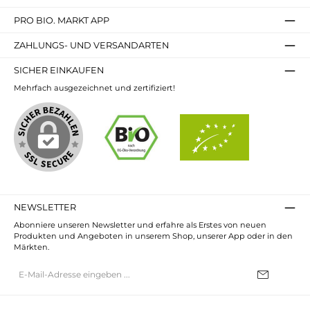
PRO BIO. MARKT APP
ZAHLUNGS- UND VERSANDARTEN
SICHER EINKAUFEN
Mehrfach ausgezeichnet und zertifiziert!
NEWSLETTER
Abonniere unseren Newsletter und erfahre als Erstes von neuen
Produkten und Angeboten in unserem Shop, unserer App oder in den
Märkten.
E-
Mail-
Adresse*
Ich habe die
Datenschutzbestimmungen
zur Kenntnis genommen und
die
AGB
gelesen und bin mit ihnen einverstanden.