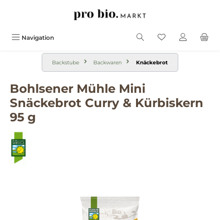
alt springen
Navigation
Backstube
Backwaren
Knäckebrot
Bohlsener Mühle Mini
Snäckebrot Curry & Kürbiskern
95 g
Bildergalerie überspringen