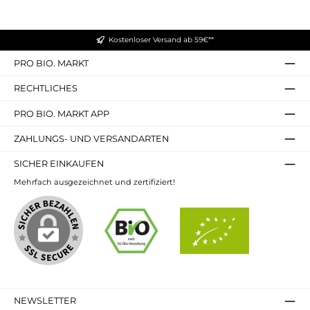
umweltfreundlich gestaltet, um die Natur zu
schützen und Ressourcen zu schonen. So kannst Du
mit jedem Glas NEOVITA Neovita für Konfitüre & Co.
nicht nur Dir selbst, sondern auch der Umwelt etwas
Kostenloser Versand ab 59€**
Gutes tun. Anwendungstipps Verwandele Deine
Frühstückstafel in ein Fest der Aromen! Diese
Konfitüre eignet sich hervorragend als Brotaufstrich,
PRO BIO. MARKT
für Desserts oder sogar als Zutat in Saucen. Lass
Deiner Kreativität freien Lauf und genieße die
RECHTLICHES
Vielseitigkeit von NEOVITA. Gönn Dir den
unverfälschten Genuss und erlebe die Qualität von
NEOVITA Neovita für Konfitüre & Co. – ein Produkt,
PRO BIO. MARKT APP
das nicht nur Deinen Gaumen begeistert, sondern
auch mit Verantwortung und Respekt für die Natur
ZAHLUNGS- UND VERSANDARTEN
hergestellt wird.
SICHER EINKAUFEN
Mehrfach ausgezeichnet und zertifiziert!
NEWSLETTER