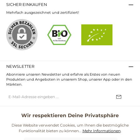
SICHER EINKAUFEN
Mehrfach ausgezeichnet und zertifiziert!
NEWSLETTER
Abonniere unseren Newsletter und erfahre als Erstes von neuen
Produkten und Angeboten in unserem Shop, unserer App oder in den
Märkten.
E-
Mail-
Adresse*
Ich habe die
Datenschutzbestimmungen
zur Kenntnis genommen und
die
AGB
gelesen und bin mit ihnen einverstanden.
Wir respektieren Deine Privatsphäre
UNSERE COMMUNITIES
Diese Website verwendet Cookies, um Ihnen die bestmögliche
Funktionalität bieten zu können...
Mehr Informationen
.
Blog
Rezepte
Mama & Kind
Themenwelt Darmgesundheit