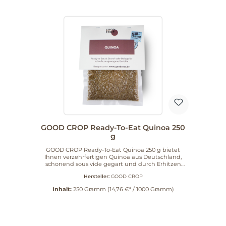
GOOD CROP Ready-To-Eat Quinoa 250
g
GOOD CROP Ready-To-Eat Quinoa 250 g bietet
Ihnen verzehrfertigen Quinoa aus Deutschland,
schonend sous vide gegart und durch Erhitzen
haltbar gemacht. Sie öffnen einfach den Beutel
Hersteller:
GOOD CROP
und geben den Quinoa direkt in Bowls oder Salate.
Als Beilage oder als Basis für ausgewogene Gerichte
Inhalt:
250 Gramm
(14,76 €* / 1000 Gramm)
liefert er eine praktische Lösung, wenn es schnell
und zuverlässig gehen soll. Sie können den Quinoa
kurz in der Mikrowelle erwärmen oder kalt
genießen. Die regionale Herkunft und der
regenerative Ansatz von GOOD CROP