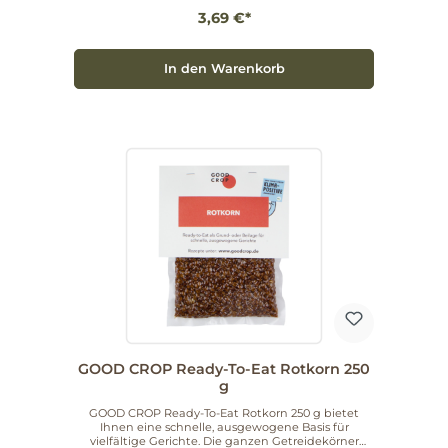
unterstreichen den Fokus auf verantwortungsvolle
3,69 €*
Landwirtschaft. So fügen Sie Ihren Mahlzeiten
unkompliziert eine hochwertige Getreidealternative
hinzu – flexibel im Alltag einsetzbar und
geschmacklich dezent, damit Ihre Zutaten im
In den Warenkorb
Vordergrund stehen. Hersteller: GOOD CROP.
Artikelnummer: 398074.
GOOD CROP Ready-To-Eat Rotkorn 250
g
GOOD CROP Ready-To-Eat Rotkorn 250 g bietet
Ihnen eine schnelle, ausgewogene Basis für
vielfältige Gerichte. Die ganzen Getreidekörner