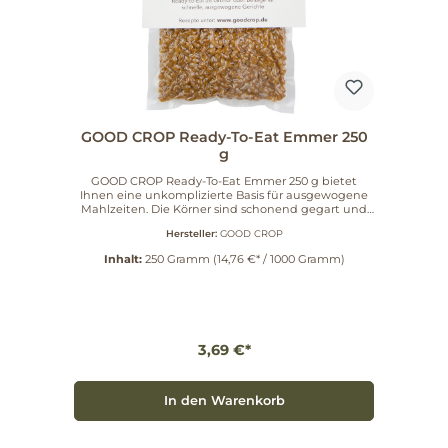
GOOD CROP Ready-To-Eat Emmer 250
g
GOOD CROP Ready-To-Eat Emmer 250 g bietet
Ihnen eine unkomplizierte Basis für ausgewogene
Mahlzeiten. Die Körner sind schonend gegart und
sofort verzehrbereit – ideal als Grund- oder Beilage.
Hersteller:
GOOD CROP
Emmer, eine der ältesten Kulturpflanzen, entfaltet
hier seinen charakteristischen Biss und sein mild-
Inhalt:
250 Gramm
(14,76 €* / 1000 Gramm)
nussiges Aroma, sodass Sie ohne Aufwand
natürliche Vielfalt genießen. GOOD CROP setzt auf
regionalen und regenerativen Anbau von
hochwertigem Emmer. Durch die behutsame
Garung und Haltbarmachung bleibt die natürliche
Qualität der Getreidekörner erhalten. Verwenden
3,69 €*
Sie die Ready-To-Eat Emmerkörner als Basis für
Salate, für Pfannengerichte oder als Beilage zu
Gemüse- und Fleischgerichten – so entsteht im
Handumdrehen ein durchdachtes Gericht mit
In den Warenkorb
verlässlicher Herkunft. Artikelnummer: 398070.