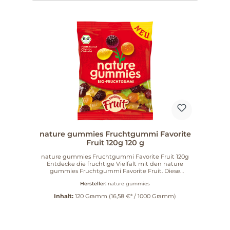
nature gummies Fruchtgummi Favorite
Fruit 120g 120 g
nature gummies Fruchtgummi Favorite Fruit 120g
Entdecke die fruchtige Vielfalt mit den nature
gummies Fruchtgummi Favorite Fruit. Diese
köstlichen Fruchtgummis sind die perfekte Wahl für
Hersteller:
nature gummies
alle, die das Natürliche lieben und dabei nicht auf
Genuss verzichten möchten. Mit einem fruchtigen
Inhalt:
120 Gramm
(16,58 €* / 1000 Gramm)
Geschmack, der einfach begeistert, sind sie ideal für
jede Gelegenheit. Produkteigenschaften Fruchtiger
Genuss: Intensiver Geschmack, der die Sinne
verführt. Qualität: Hergestellt aus sorgfältig
ausgewählten Zutaten. Nachhaltigkeit: Bewusste