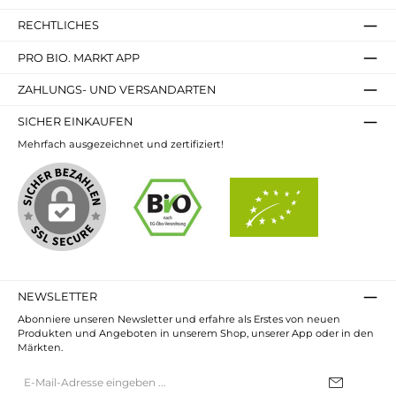
griffbereit, wenn der kleine Hunger kommt.
Überzeuge dich selbst von der Qualität und dem
RECHTLICHES
Geschmack der nature gummies Fruchtgummi
Simply Super 120g. Gönn dir einen Moment der
Freude und erlebe, wie fruchtig Genuss sein kann!
PRO BIO. MARKT APP
ZAHLUNGS- UND VERSANDARTEN
SICHER EINKAUFEN
Mehrfach ausgezeichnet und zertifiziert!
NEWSLETTER
Abonniere unseren Newsletter und erfahre als Erstes von neuen
Produkten und Angeboten in unserem Shop, unserer App oder in den
Märkten.
E-
Mail-