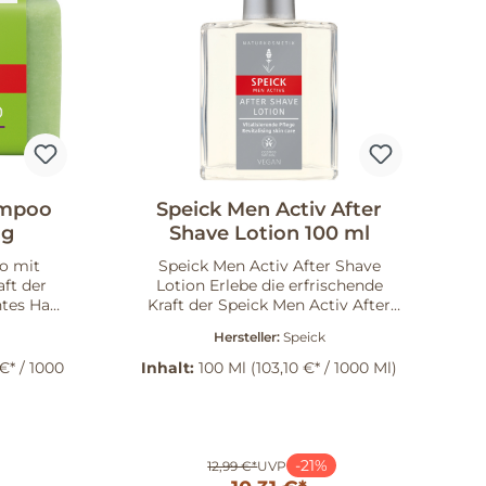
ampoo
Speick Men Activ After
 g
Shave Lotion 100 ml
o mit
Speick Men Activ After Shave
Lotion Erlebe die erfrischende
tes Haar
Kraft der Speick Men Activ After
Shampoo
Shave Lotion. Diese belebende
Hersteller:
Speick
ovative
Lotion ist der perfekte Begleiter
nft und
für Deine Rasur und sorgt für ein
€* / 1000
Inhalt:
100 Ml
(103,10 €* / 1000 Ml)
lt die
revitalisiertes Hautgefühl. Sie
tuendes
erfrischt, belebt und liefert Deiner
ge Schaum
Haut neue Energie. Natürliche
Gefühl,
Pflege für Deine Haut Die After
tikfreie
Shave Lotion enthält natürliche
-21%
12,99 €*
UVP
welt
essentielle Fettsäuren (Vitamin F),