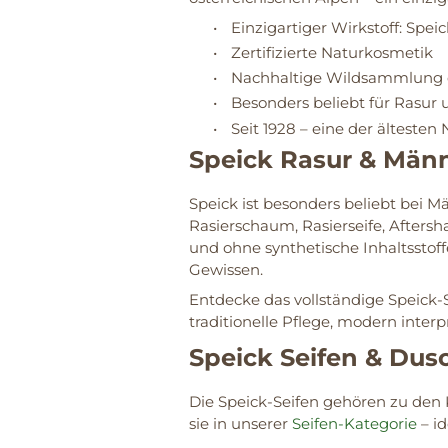
•
Einzigartiger Wirkstoff: Spe
•
Zertifizierte Naturkosmetik
•
Nachhaltige Wildsammlung d
•
Besonders beliebt für Rasur
•
Seit 1928 – eine der ältest
Speick Rasur & Män
Speick ist besonders beliebt bei M
Rasierschaum, Rasierseife, Aftersh
und ohne synthetische Inhaltsstoffe
Gewissen.
Entdecke das vollständige Speick-
traditionelle Pflege, modern interpr
Speick Seifen & Du
Die Speick-Seifen gehören zu den
sie in unserer
Seifen-Kategorie
– id