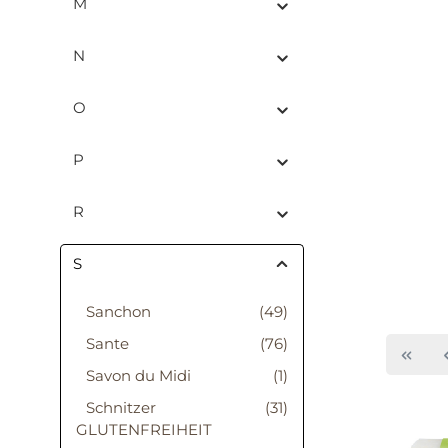
M
N
O
P
R
S
Sanchon
(49)
Sante
(76)
Savon du Midi
(1)
Schnitzer
(31)
GLUTENFREIHEIT