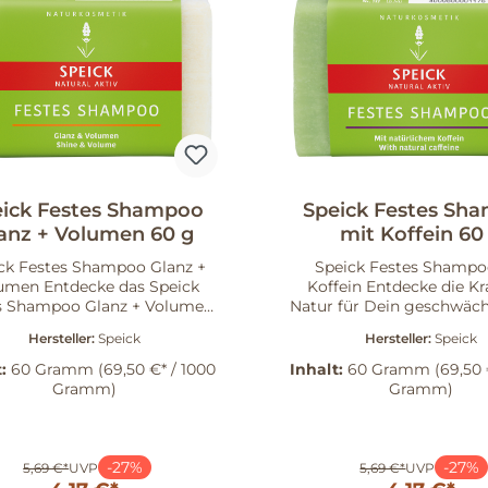
ick Festes Shampoo
Speick Festes Sh
anz + Volumen 60 g
mit Koffein 60
ck Festes Shampoo Glanz +
Speick Festes Shampo
decke das Speick
Koffein Entdecke die Kraft der
s Shampoo Glanz + Volumen,
Natur für Dein geschwäch
 speziell für normales Haar
mit dem Speick Festen 
Hersteller:
Speick
Hersteller:
Speick
ntwickelt wurde. Dieser
mit Koffein. Dieser inn
vative Shampoo Bar reinigt
Shampoo Bar reinigt sa
t:
60 Gramm
(69,50 €* / 1000
Inhalt:
60 Gramm
(69,50 
t und gründlich, während er
gründlich und verwande
Gramm)
Gramm)
einem reichhaltigen Schaum
Haarwäsche in ein wohl
in frisches Haargefühl sorgt.
Erlebnis. Der reichhalti
cht und ergiebig, ist dieses
sorgt für ein sauberes 
poo nicht nur plastikfrei,
während die leichte, plas
-27%
-27%
5,69 €*
UVP
5,69 €*
UVP
dern kommt auch in einer
Formulierung der Um