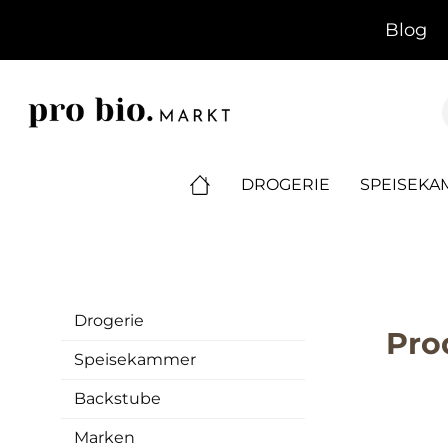
springen
Zur Hauptnavigation springen
Blog
DROGERIE
SPEISEK
Drogerie
Pro
Speisekammer
Backstube
Marken