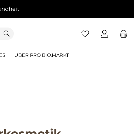
ndheit
ES
ÜBER PRO BIO.MARKT
rkosmetik –