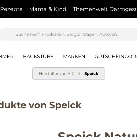
Rezepte
Mama & Kind
Themenwelt Darmgesu
AMMER
BACKSTUBE
MARKEN
GUTSCHEINCOD
Hersteller von A-Z
Speick
dukte von Speick
Speick Natu