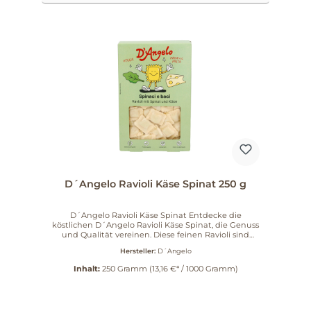
D´Angelo Ravioli Käse Spinat 250 g
D´Angelo Ravioli Käse Spinat Entdecke die
köstlichen D´Angelo Ravioli Käse Spinat, die Genuss
und Qualität vereinen. Diese feinen Ravioli sind
gefüllt mit einer delikaten Mischung aus cremigem
Hersteller:
D´Angelo
Käse und frischem Spinat, die jedes Gericht zu
einem Highlight macht. Perfekt für ein schnelles
Inhalt:
250 Gramm
(13,16 €* / 1000 Gramm)
Abendessen oder ein festliches Menü – sie sind
vielseitig und einfach zuzubereiten.
Produkteigenschaften Hochwertige Zutaten: Die
Ravioli werden aus besten Zutaten hergestellt, um