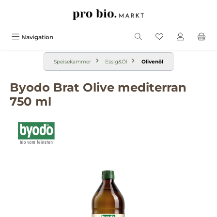
alt springen
Navigation
Speisekammer
Essig&Öl
Olivenöl
Byodo Brat Olive mediterran
750 ml
Bildergalerie überspringen