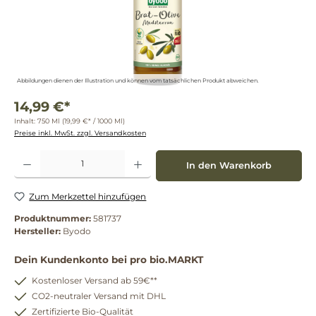
Abbildungen dienen der Illustration und können vom tatsächlichen Produkt abweichen.
14,99 €*
Inhalt:
750 Ml
(19,99 €* / 1000 Ml)
Preise inkl. MwSt. zzgl. Versandkosten
Produkt Anzahl: Gib den gewünschten Wert ein oder benutze die Schaltflächen um die 
In den Warenkorb
Zum Merkzettel hinzufügen
Produktnummer:
581737
Hersteller:
Byodo
Dein Kundenkonto bei pro bio.MARKT
Kostenloser Versand ab 59€**
CO2-neutraler Versand mit DHL
Zertifizierte Bio-Qualität