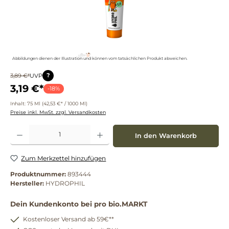
Abbildungen dienen der Illustration und können vom tatsächlichen Produkt abweichen.
?
3,89 €*
UVP
3,19 €*
-18%
Inhalt:
75 Ml
(42,53 €* / 1000 Ml)
Preise inkl. MwSt. zzgl. Versandkosten
Produkt Anzahl: Gib den gewünschten Wert ein oder benutze die Schaltflächen um die 
In den Warenkorb
Zum Merkzettel hinzufügen
Produktnummer:
893444
Hersteller:
HYDROPHIL
Dein Kundenkonto bei pro bio.MARKT
Kostenloser Versand ab 59€**