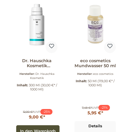
Dr. Hauschka
eco cosmetics
Kosmetik
Mundwasser 50 ml
Mundspülung
Hersteller:
Dr. Hauschka
Hersteller:
eco cosmetics
Salbei 300 ml
Kosmetik
Inhalt:
50 Ml
(119,00 €* /
Inhalt:
300 Ml
(30,00 €* /
1000 Ml)
1000 Ml)
-21%
7,49 €*
UVP
-25%
12,00 €*
UVP
5,95 €*
9,00 €*
Details
In den Warenkorb