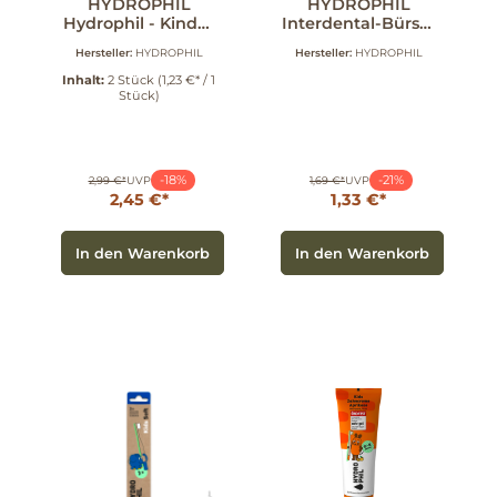
HYDROPHIL
HYDROPHIL
Hydrophil - Kinder
Interdental-Bürste
- Zahnbürste -
Größe 1 - 0 1 Stück
Hersteller:
HYDROPHIL
Hersteller:
HYDROPHIL
Maus Doppelpack
2 Stück
Inhalt:
2 Stück
(1,23 €* / 1
Stück)
-18%
-21%
2,99 €*
UVP
1,69 €*
UVP
2,45 €*
1,33 €*
In den Warenkorb
In den Warenkorb