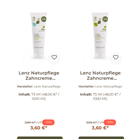
Lenz Naturpflege
Lenz Naturpflege
Zahncreme
Zahncreme
Ringelblume
Ringelblume
Hersteller:
Lenz Naturpflege
Hersteller:
Lenz Naturpflege
Minze mit Fluorid
Minze ohne
75 ml
Fluorid 75 ml
Inhalt:
75 Ml
(48,00 €* /
Inhalt:
75 Ml
(48,00 €* /
1000 Ml)
1000 Ml)
-10%
-10%
3,99 €*
UVP
3,99 €*
UVP
3,60 €*
3,60 €*