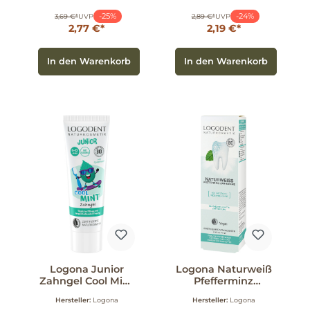
-25%
-24%
3,69 €*
UVP
2,89 €*
UVP
2,77 €*
2,19 €*
In den Warenkorb
In den Warenkorb
Logona Junior
Logona Naturweiß
Zahngel Cool Mint
Pfefferminz
75 ml
Zahncreme 75 ml
Hersteller:
Logona
Hersteller:
Logona