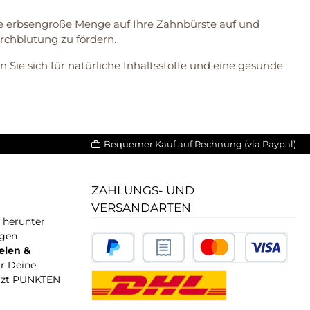
ne erbsengroße Menge auf Ihre Zahnbürste auf und
rchblutung zu fördern.
Sie sich für natürliche Inhaltsstoffe und eine gesunde
Bequemer Kauf auf Rechnung (via Paypal)
ZAHLUNGS- UND
VERSANDARTEN
T herunter
igen
elen &
ür Deine
tzt
PUNKTEN