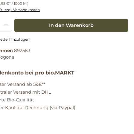
,93 €* / 1000 Ml)
St. zzgl. Versandkosten
: Gib den gewünschten Wert ein oder benutze die Schaltflächen um die Anz
In den Warenkorb
ttel hinzufügen
mmer:
892583
Logona
enkonto bei pro bio.MARKT
ser Versand ab 59€**
raler Versand mit DHL
erte Bio-Qualität
 Kauf auf Rechnung (via Paypal)