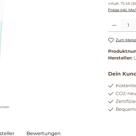
Inhalt:
75 Ml
(36
Preise inkl. Mw
Produkt Anzahl
Zum Merkze
Produktnu
Hersteller:
Dein Kund
Kostenlo
CO2-neut
Zertifizi
ichen.
Bequemer
teller
Bewertungen