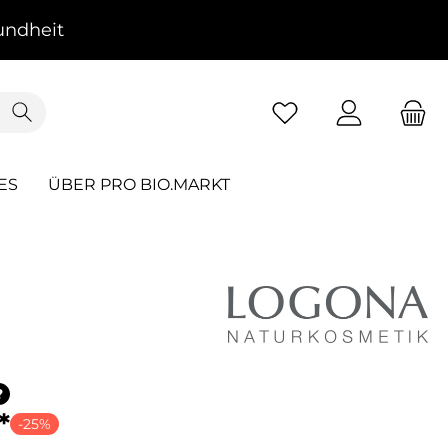
ndheit
ES
ÜBER PRO BIO.MARKT
?
*
-25%