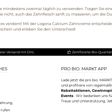
me mindestens zweimal täglich zu verwenden. Tragen Sie ei
e nicht, auch das Zahnfleisch sanft zu massieren, um die Du
 es verdient! Mit der Logona Calcium Zahncreme entscheiden 
schein und erleben Sie den Unterschied!
aler Versand mit DHL
Zertifizierte Bio-Qualität
HES
PRO BIO. MARKT APP
Lade jetzt die pro bio. MARK
und profitiere von regelmäß
Rabattaktionen, Gewinnspi
Events
. Wir bedanken uns f
Treue und Unterstützung. Je
lehrung
rrufen