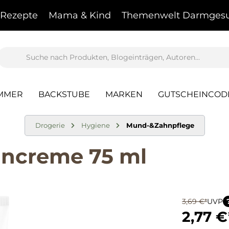
Rezepte
Mama & Kind
Themenwelt Darmgesu
AMMER
BACKSTUBE
MARKEN
GUTSCHEINCOD
Drogerie
Hygiene
Mund-&Zahnpflege
hncreme 75 ml
3,69 €*
UVP
2,77 €