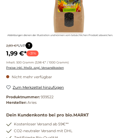
Abbildungen dienen der Illustration und können vom tatsächlichen Produkt abweichen.
?
2,89 €*
UVP
1,99 €*
-31%
Inhalt:
500 Gramm
(3,98 €* / 1000 Gramm)
Preise inkl. MwSt. zzgl. Versandkosten
Nicht mehr verfügbar
Zum Merkzettel hinzufügen
Produktnummer:
939522
Hersteller:
Aries
Dein Kundenkonto bei pro bio.MARKT
Kostenloser Versand ab 59€**
CO2-neutraler Versand mit DHL
Zertifizierte Bio-Qualität