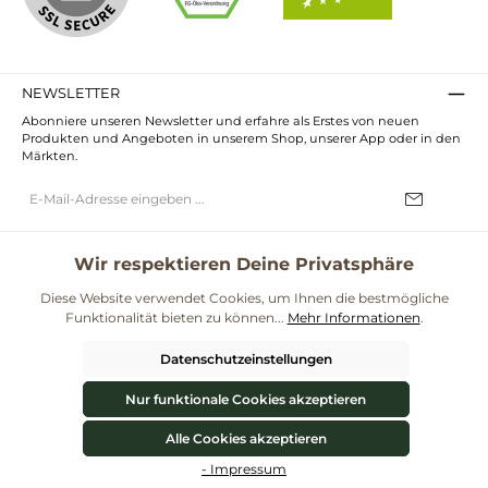
NEWSLETTER
Abonniere unseren Newsletter und erfahre als Erstes von neuen
Produkten und Angeboten in unserem Shop, unserer App oder in den
Märkten.
E-
Mail-
Adresse*
Ich habe die
Datenschutzbestimmungen
zur Kenntnis genommen und
die
AGB
gelesen und bin mit ihnen einverstanden.
Wir respektieren Deine Privatsphäre
UNSERE COMMUNITIES
Diese Website verwendet Cookies, um Ihnen die bestmögliche
Funktionalität bieten zu können...
Mehr Informationen
.
Blog
Rezepte
Mama & Kind
Themenwelt Darmgesundheit
Datenschutzeinstellungen
**Kostenloser Versand ab 59€ nur mit einem pro.bio MARKT Kundenkonto * Alle
Preise inkl. gesetzl. Mehrwertsteuer zzgl.
Versandkosten
und ggf.
Nur funktionale Cookies akzeptieren
Nachnahmegebühren, wenn nicht anders angegeben.
© 2026 ProBiomarkt WebShop - Alle Rechte vorbehalten. Theme by
ThemeWare®
Alle Cookies akzeptieren
Werkzeugleiste anzeigen
Vertrag widerrufen
- Impressum