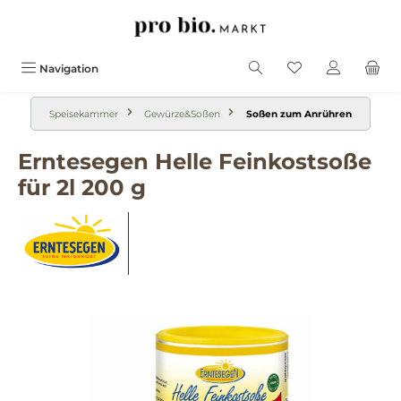
alt springen
Navigation
Speisekammer
Gewürze&Soßen
Soßen zum Anrühren
Erntesegen Helle Feinkostsoße
für 2l 200 g
Bildergalerie überspringen