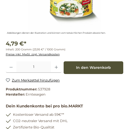
Abbildungen dienen der Illustration und können vom tatsächlichen Produkt abweichen.
4,79 €*
Inhalt:
200 Gramm
(23,95 €* / 1000 Gramm)
Preise inkl. MwSt. zzgl. Versandkosten
Produkt Anzahl: Gib den gewünschten Wert ein oder benutze die Schaltflächen um die 
In den Warenkorb
Zum Merkzettel hinzufügen
Produktnummer:
537928
Hersteller:
Erntesegen
Dein Kundenkonto bei pro bio.MARKT
Kostenloser Versand ab 59€**
CO2-neutraler Versand mit DHL
Zertifizierte Bio-Qualität