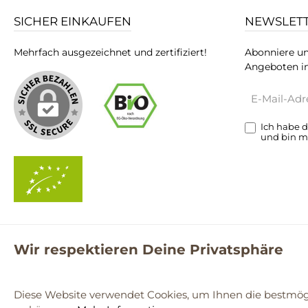
SICHER EINKAUFEN
NEWSLET
Mehrfach ausgezeichnet und zertifiziert!
Abonniere un
Angeboten in
E-
Mail-
Adresse*
Ich habe 
und bin m
Wir respektieren Deine Privatsphäre
**Kostenloser Versand ab 59€ nur mit einem pro.bio MARKT Kun
© 2
Diese Website verwendet Cookies, um Ihnen die bestmögl