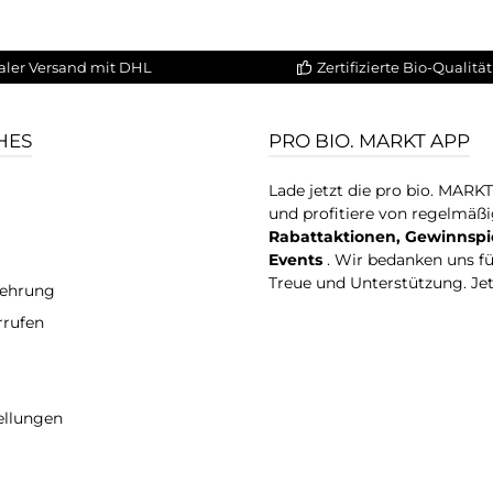
aler Versand mit DHL
Zertifizierte Bio-Qualität
HES
PRO BIO. MARKT APP
Lade jetzt die pro bio. MARK
und profitiere von regelmäß
Rabattaktionen, Gewinnspi
Events
. Wir bedanken uns f
Treue und Unterstützung. Je
lehrung
rrufen
ellungen