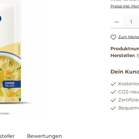
Preise inkl. Mw
Produkt Anzahl
Zum Merkze
Produktnu
Hersteller:
Dein Kund
Kostenlo
CO2-neut
Zertifizi
Bequemer
ichen.
teller
Bewertungen