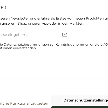
TER
seren Newsletter und erfahre als Erstes von neuen Produkten u
 unserem Shop, unserer App oder in den Märkten.
die
Datenschutzbestimmungen
zur Kenntnis genommen und die
AG
it ihnen einverstanden.
denkonto * Alle Preise inkl. gesetzl. Mehrwertsteuer zzgl.
Versandkosten
Datenschutzeinstellung
026 ProBiomarkt WebShop - Alle Rechte vorbehalten. Theme by
ThemeWa
iche Funktionalität bieten