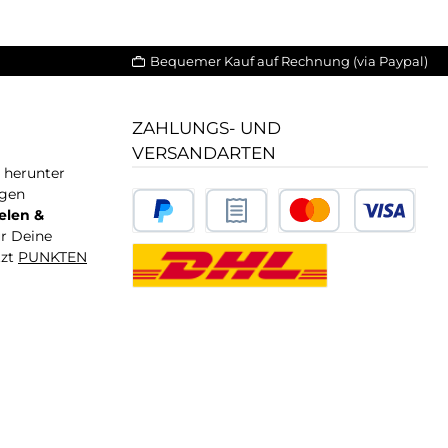
Bequemer Kauf auf Rechnung (via Paypal)
ZAHLUNGS- UND
VERSANDARTEN
T herunter
igen
elen &
ür Deine
tzt
PUNKTEN