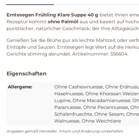
Erntesegen Frühling Klare Suppe 40 g
bietet Ihnen ein
Rezeptur kommt
ohne Palmöl
aus und basiert auf hochw
puristischer, natürlicher Geschmack, der Ihre Alltagsküch
Genießen Sie die Brühe pur als leichte Mahlzeit oder verf
Eintöpfe und Saucen. Erntesegen legt Wert auf die Herku
Gerichte stimmig abrundet. Artikelnummer: 556604.
Eigenschaften
Allergene:
Ohne Cashewnuesse
, Ohne Erdnuss
Haselnuesse
, Ohne Khorasan Weize
Lupine
, Ohne Macadamianuesse
, O
Paranuesse
, Ohne Pecannuesse
, Oh
Schalenfruechte
, Ohne Sesam
, Ohne
Walnuesse
, Ohne Weichtiere
Angaben gemäß Hersteller. Irrtum und Änderung vorbehalten.