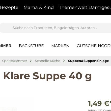
Rezepte
Mama & Kind
Themenwelt Darmgesu
AMMER
BACKSTUBE
MARKEN
GUTSCHEINCOD
Speisekammer
Schnelle Küche
Suppen&Suppeneinlage
 Klare Suppe 40 g
1,49 €
Inhalt:
40 Gra