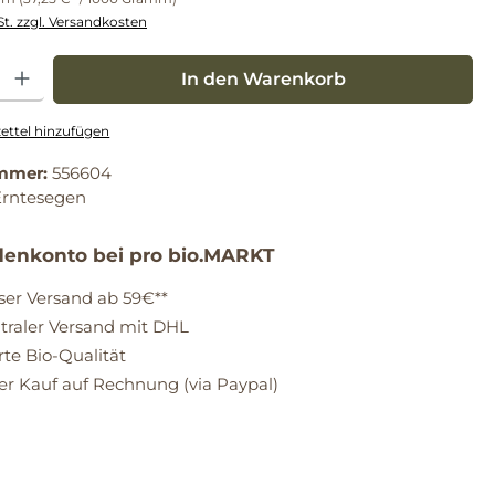
St. zzgl. Versandkosten
: Gib den gewünschten Wert ein oder benutze die Schaltflächen um die Anz
In den Warenkorb
ttel hinzufügen
mmer:
556604
Erntesegen
enkonto bei pro bio.MARKT
ser Versand ab 59€**
raler Versand mit DHL
erte Bio-Qualität
 Kauf auf Rechnung (via Paypal)