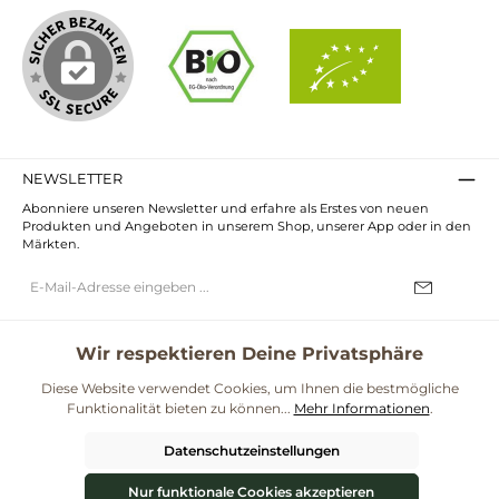
NEWSLETTER
Abonniere unseren Newsletter und erfahre als Erstes von neuen
Produkten und Angeboten in unserem Shop, unserer App oder in den
Märkten.
E-
Mail-
Adresse*
Ich habe die
Datenschutzbestimmungen
zur Kenntnis genommen und
die
AGB
gelesen und bin mit ihnen einverstanden.
Wir respektieren Deine Privatsphäre
UNSERE COMMUNITIES
Diese Website verwendet Cookies, um Ihnen die bestmögliche
Funktionalität bieten zu können...
Mehr Informationen
.
Blog
Rezepte
Mama & Kind
Themenwelt Darmgesundheit
Datenschutzeinstellungen
**Kostenloser Versand ab 59€ nur mit einem pro.bio MARKT Kundenkonto * Alle
Preise inkl. gesetzl. Mehrwertsteuer zzgl.
Versandkosten
und ggf.
Nur funktionale Cookies akzeptieren
Nachnahmegebühren, wenn nicht anders angegeben.