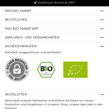
ganzen Familie
Kostenloser Versand ab 59€**
schmecken kann.
Zubereitungstipp
PRO BIO. MARKT
Waffeln: Packungsinhalt
mit Eiern, Milch und
Butter verrühren, im
RECHTLICHES
Waffeleisen ausbacken.
Pfannkuchen: Mit Eiern
PRO BIO. MARKT APP
und Milch oder vegan
mit Sojadrink +
Sojajoghurt anrühren
ZAHLUNGS- UND VERSANDARTEN
und goldbraun backen.
Bio. Aus Liebe zur
SICHER EINKAUFEN
Zukunft. Probieren Sie
die glutenfreie
Mehrfach ausgezeichnet und zertifiziert!
Backmischung —
schnell, zuverlässig und
lecker.
NEWSLETTER
Abonniere unseren Newsletter und erfahre als Erstes von neuen
Produkten und Angeboten in unserem Shop, unserer App oder in den
Märkten.