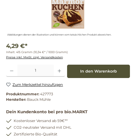
Abbildungen dienen der Illustration und können vom tatsächlichen Produkt abweichen.
4,29 €*
Inhalt:
415 Gramm
(10,34 €* / 1000 Gramm)
Preise inkl. MwSt. zzgl. Versandkosten
Produkt Anzahl: Gib den gewünschten Wert ein oder benutze die Schaltflächen um die 
In den Warenkorb
Zum Merkzettel hinzufügen
Produktnummer:
427773
Hersteller:
Bauck Mühle
Dein Kundenkonto bei pro bio.MARKT
Kostenloser Versand ab 59€**
CO2-neutraler Versand mit DHL
Zertifizierte Bio-Qualität