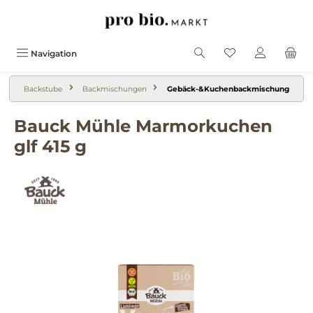
alt springen
Navigation
Backstube
Backmischungen
Gebäck-&Kuchenbackmischung
Bauck Mühle Marmorkuchen
glf 415 g
Bildergalerie überspringen