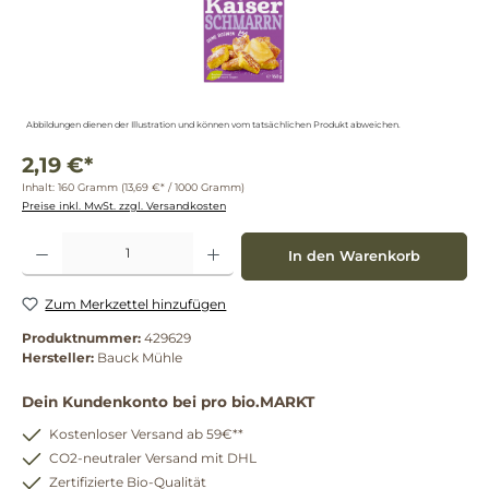
Abbildungen dienen der Illustration und können vom tatsächlichen Produkt abweichen.
2,19 €*
Inhalt:
160 Gramm
(13,69 €* / 1000 Gramm)
Preise inkl. MwSt. zzgl. Versandkosten
Produkt Anzahl: Gib den gewünschten Wert ein oder benutze die Schaltflächen um die 
In den Warenkorb
Zum Merkzettel hinzufügen
Produktnummer:
429629
Hersteller:
Bauck Mühle
Dein Kundenkonto bei pro bio.MARKT
Kostenloser Versand ab 59€**
CO2-neutraler Versand mit DHL
Zertifizierte Bio-Qualität