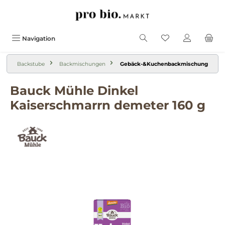
alt springen
Navigation
Backstube
Backmischungen
Gebäck-&Kuchenbackmischung
Bauck Mühle Dinkel
Kaiserschmarrn demeter 160 g
Bildergalerie überspringen