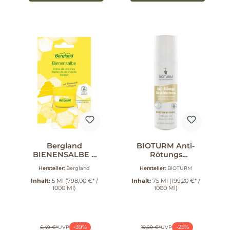
Bergland
BIOTURM Anti-
BIENENSALBE 5
Rötungs
ml
Gesichtscreme 75
Hersteller:
Bergland
Hersteller:
BIOTURM
ml
Inhalt:
5 Ml
(798,00 €* /
Inhalt:
75 Ml
(199,20 €* /
1000 Ml)
1000 Ml)
-39%
-25%
6,49 €*
UVP
19,99 €*
UVP