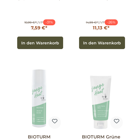
-31%
-26%
10,99 €*
UVP
14,99 €*
UVP
7,59 €*
11,13 €*
In den Warenkorb
In den Warenkorb
BIOTURM
BIOTURM Grüne