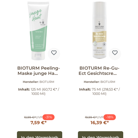
BIOTURM Peeling-
BIOTURM Re-Gu-
Maske junge Haut
Ect Gesichtscreme
125 ml
75 ml
Hersteller:
BIOTURM
Hersteller:
BIOTURM
Inhalt:
125 Ml
(60,72 €* /
Inhalt:
75 Ml
(218,53 €* /
1000 Ml)
1000 Ml)
-31%
-18%
10,99 €*
UVP
19,99 €*
UVP
7,59 €*
16,39 €*
In den Warenkorb
In den Warenkorb