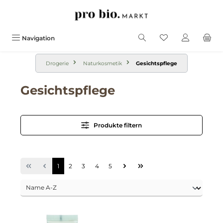
alt springen
Navigation
Drogerie
Naturkosmetik
Gesichtspflege
Gesichtspflege
Produkte filtern
1
2
3
4
5