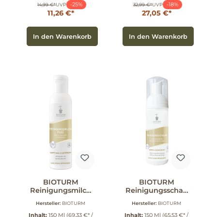
-25%
-18%
14,99 €*
UVP
32,99 €*
UVP
11,26 €*
27,05 €*
In den Warenkorb
In den Warenkorb
BIOTURM
BIOTURM
Reinigungsmilch
Reinigungsschau
Plus 150 ml
m 150 ml
Hersteller:
BIOTURM
Hersteller:
BIOTURM
Inhalt:
150 Ml
(69,33 €* /
Inhalt:
150 Ml
(65,53 €* /