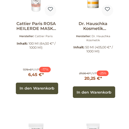
Cattier Paris ROSA
Dr. Hauschka
HEILERDE MASKE
Kosmetik
100 ml
Aktivierendes
Hersteller:
Cattier Paris
Hersteller:
Dr. Hauschka
Tagesfluid 50 ml
Kosmetik
Inhalt:
100 Ml
(64,50 €* /
Inhalt:
50 Ml
(405,00 €* /
1000 Ml)
1000 Ml)
-17%
7,79 €*
UVP
-25%
27,00 €*
UVP
6,45 €*
20,25 €*
In den Warenkorb
In den Warenkorb