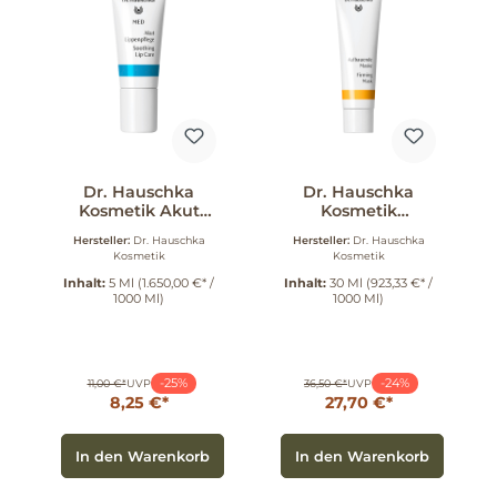
Dr. Hauschka
Dr. Hauschka
Kosmetik Akut
Kosmetik
Lippenpflege 5 ml
Aufbauende
Hersteller:
Dr. Hauschka
Hersteller:
Dr. Hauschka
Maske 30 ml
Kosmetik
Kosmetik
Inhalt:
5 Ml
(1.650,00 €* /
Inhalt:
30 Ml
(923,33 €* /
1000 Ml)
1000 Ml)
-25%
-24%
11,00 €*
UVP
36,50 €*
UVP
8,25 €*
27,70 €*
In den Warenkorb
In den Warenkorb