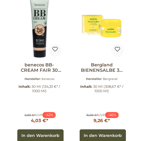
benecos BB-
Bergland
CREAM FAIR 30
BIENENSALBE 30
ml
ml
Hersteller:
benecos
Hersteller:
Bergland
Inhalt:
30 Ml
(134,33 €* /
Inhalt:
30 Ml
(308,67 €* /
1000 Ml)
1000 Ml)
-42%
-46%
6,99 €*
UVP
16,99 €*
UVP
4,03 €*
9,26 €*
In den Warenkorb
In den Warenkorb