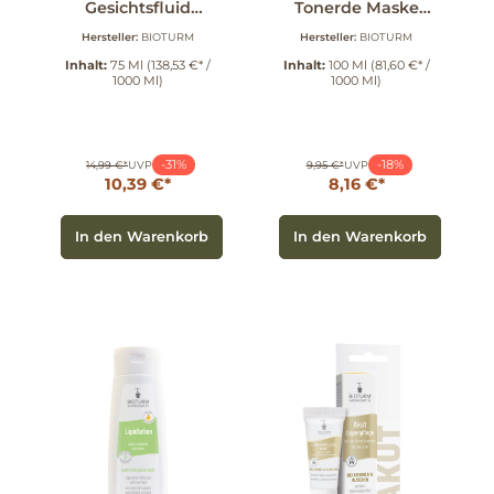
Gesichtsfluid
Tonerde Maske
junge Haut 75 ml
junge Haut 100 ml
Hersteller:
BIOTURM
Hersteller:
BIOTURM
Inhalt:
75 Ml
(138,53 €* /
Inhalt:
100 Ml
(81,60 €* /
1000 Ml)
1000 Ml)
-31%
-18%
14,99 €*
UVP
9,95 €*
UVP
10,39 €*
8,16 €*
In den Warenkorb
In den Warenkorb