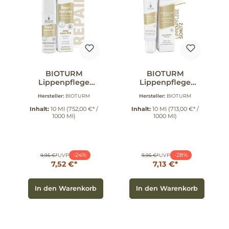
BIOTURM
BIOTURM
Lippenpflege
Lippenpflege
"Repair" 10 ml
"Schutz" 10 ml
Hersteller:
BIOTURM
Hersteller:
BIOTURM
Inhalt:
10 Ml
(752,00 €* /
Inhalt:
10 Ml
(713,00 €* /
1000 Ml)
1000 Ml)
-24%
-28%
9,95 €*
UVP
9,95 €*
UVP
7,52 €*
7,13 €*
In den Warenkorb
In den Warenkorb