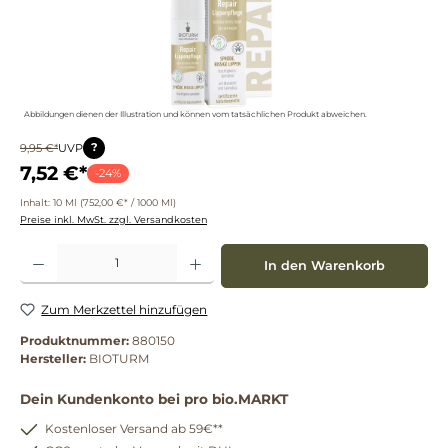
Abbildungen dienen der Illustration und können vom tatsächlichen Produkt abweichen.
?
9,95 €*
UVP
7,52 €*
-24%
Inhalt:
10 Ml
(752,00 €* / 1000 Ml)
Preise inkl. MwSt. zzgl. Versandkosten
Produkt Anzahl: Gib den gewünschten Wert ein oder benutze die Schaltflächen um die 
In den Warenkorb
Zum Merkzettel hinzufügen
Produktnummer:
880150
Hersteller:
BIOTURM
Dein Kundenkonto bei pro bio.MARKT
Kostenloser Versand ab 59€**