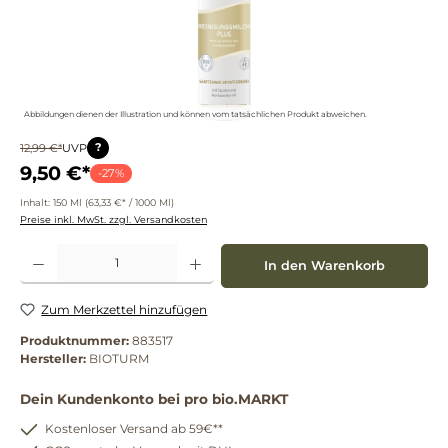
Abbildungen dienen der Illustration und können vom tatsächlichen Produkt abweichen.
?
12,99 €*
UVP
9,50 €*
-27%
Inhalt:
150 Ml
(63,33 €* / 1000 Ml)
Preise inkl. MwSt. zzgl. Versandkosten
Produkt Anzahl: Gib den gewünschten Wert ein oder benutze die Schaltflächen um die 
In den Warenkorb
Zum Merkzettel hinzufügen
Produktnummer:
883517
Hersteller:
BIOTURM
Dein Kundenkonto bei pro bio.MARKT
Kostenloser Versand ab 59€**