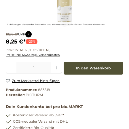
Abbildungen dienen der Illustration und können vom tatsächlichen Produkt abweichen.
?
10,99 €*
UVP
8,25 €*
-25%
Inhalt:
150 Ml
(55,00 €* / 1000 Ml)
Preise inkl. MwSt. zzgl. Versandkosten
Produkt Anzahl: Gib den gewünschten Wert ein oder benutze die Schaltflächen um die 
In den Warenkorb
Zum Merkzettel hinzufügen
Produktnummer:
883518
Hersteller:
BIOTURM
Dein Kundenkonto bei pro bio.MARKT
Kostenloser Versand ab 59€**
CO2-neutraler Versand mit DHL
Zertifizierte Bio-Qualität