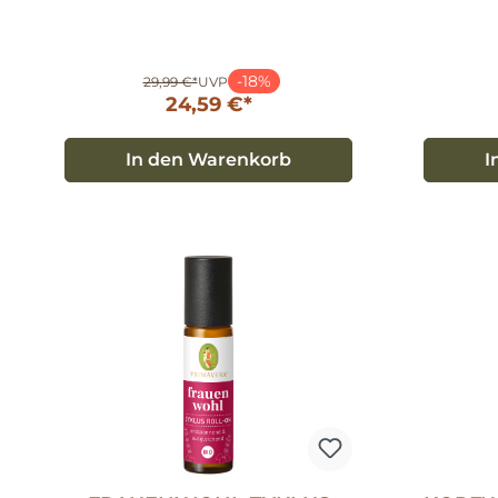
-18%
29,99 €*
UVP
24,59 €*
In den Warenkorb
I