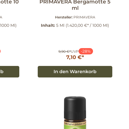
tte 10
PRIMAVERA Bergamotte 5
ml
A
Hersteller:
PRIMAVERA
 1000 Ml)
Inhalt:
5 Ml
(1.420,00 €* / 1000 Ml)
-28%
9,90 €*
UVP
7,10 €*
rb
In den Warenkorb