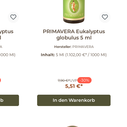
yptus
PRIMAVERA Eukalyptus
l
globulus 5 ml
A
Hersteller:
PRIMAVERA
 1000 Ml)
Inhalt:
5 Ml
(1.102,00 €* / 1000 Ml)
-30%
7,90 €*
UVP
5,51 €*
rb
In den Warenkorb