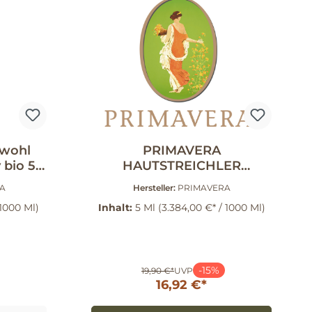
wohl
PRIMAVERA
 bio 50
HAUTSTREICHLER
KRAFTKONZENTRAT 5 ml
A
Hersteller:
PRIMAVERA
 1000 Ml)
Inhalt:
5 Ml
(3.384,00 €* / 1000 Ml)
-15%
19,90 €*
UVP
16,92 €*