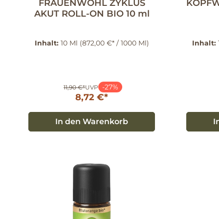
FRAUENWOHL ZYKLUS
KOPFW
AKUT ROLL-ON BIO 10 ml
Inhalt:
10 Ml
(872,00 €* / 1000 Ml)
Inhalt:
-27%
11,90 €*
UVP
8,72 €*
In den Warenkorb
I