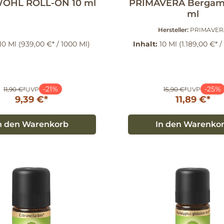
OHL ROLL-ON 10 ml
PRIMAVERA Bergamo
ml
Hersteller:
PRIMAVER
10 Ml
(939,00 €* / 1000 Ml)
Inhalt:
10 Ml
(1.189,00 €* /
-21%
-25%
11,90 €*
UVP
15,90 €*
UVP
9,39 €*
11,89 €*
n den Warenkorb
In den Warenko