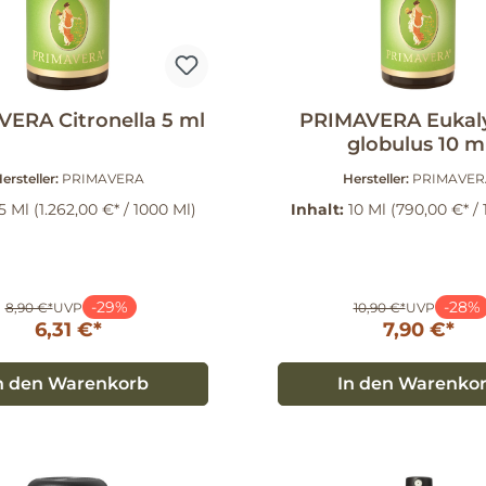
ERA Citronella 5 ml
PRIMAVERA Eukal
globulus 10 m
ersteller:
PRIMAVERA
Hersteller:
PRIMAVER
5 Ml
(1.262,00 €* / 1000 Ml)
Inhalt:
10 Ml
(790,00 €* /
-29%
-28%
8,90 €*
UVP
10,90 €*
UVP
6,31 €*
7,90 €*
n den Warenkorb
In den Warenko