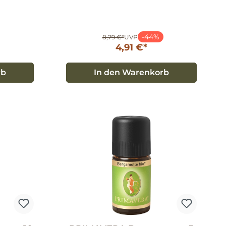
-44%
8,79 €*
UVP
4,91 €*
rb
In den Warenkorb