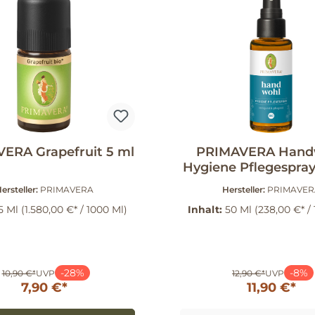
ERA Grapefruit 5 ml
PRIMAVERA Hand
Hygiene Pflegespray
ml
ersteller:
PRIMAVERA
Hersteller:
PRIMAVER
5 Ml
(1.580,00 €* / 1000 Ml)
Inhalt:
50 Ml
(238,00 €* /
-28%
-8%
10,90 €*
UVP
12,90 €*
UVP
7,90 €*
11,90 €*