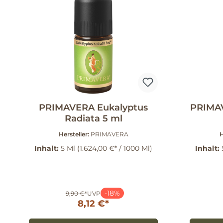
PRIMAVERA Eukalyptus
PRIMAV
Radiata 5 ml
Hersteller:
PRIMAVERA
H
Inhalt:
5 Ml
(1.624,00 €* / 1000 Ml)
Inhalt:
-18%
9,90 €*
UVP
8,12 €*