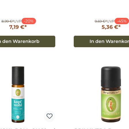
-20%
-45%
8,99 €*
UVP
9,69 €*
UVP
7,19 €*
5,36 €*
n den Warenkorb
In den Warenko