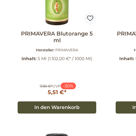
PRIMAVERA Blutorange 5
PRIMAV
ml
Hersteller:
PRIMAVERA
H
Inhalt:
5 Ml
(1.102,00 €* / 1000 Ml)
Inhalt:
-30%
7,90 €*
UVP
5,51 €*
In den Warenkorb
I