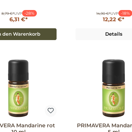
-28%
-18%
8,79 €*
UVP
14,90 €*
UVP
6,31 €*
12,22 €*
n den Warenkorb
Details
VERA Mandarine rot
PRIMAVERA Mandari