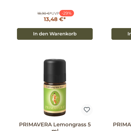
-29%
18,90 €*
UVP
13,48 €*
In den Warenkorb
I
PRIMAVERA Lemongrass 5
PRIMA