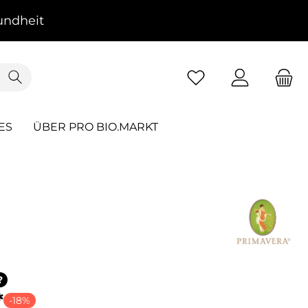
ndheit
ES
ÜBER PRO BIO.MARKT
?
*
-18%