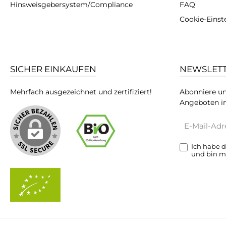
Hinsweisgebersystem/Compliance
FAQ
Cookie-Einst
SICHER EINKAUFEN
NEWSLET
Mehrfach ausgezeichnet und zertifiziert!
Abonniere un
Angeboten in
E-
Mail-
Adresse*
Ich habe 
und bin m