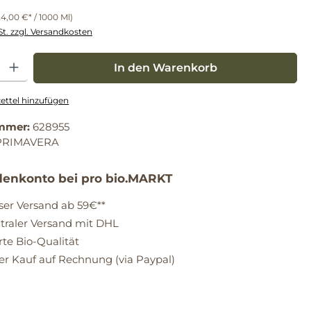
24,00 €* / 1000 Ml)
St. zzgl. Versandkosten
: Gib den gewünschten Wert ein oder benutze die Schaltflächen um die Anz
In den Warenkorb
ttel hinzufügen
mmer:
628955
PRIMAVERA
enkonto bei pro bio.MARKT
ser Versand ab 59€**
raler Versand mit DHL
erte Bio-Qualität
 Kauf auf Rechnung (via Paypal)