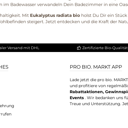
n im Badewasser verwandeln Dein Badezimmer in eine Oase
altigkeit. Mit
Eukalyptus radiata bio
holst Du Dir ein Stück
ohlbefinden steigert. Jetzt entdecken und die Kraft der Nat
aler Versand mit DHL
Zertifizierte Bio-Qualität
HES
PRO BIO. MARKT APP
Lade jetzt die pro bio. MARK
und profitiere von regelmäß
Rabattaktionen, Gewinnspi
Events
. Wir bedanken uns f
Treue und Unterstützung. Je
lehrung
rrufen