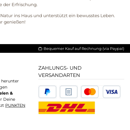
 der Erfrischung.
 Natur ins Haus und unterstützt ein bewusstes Leben.
ur genießen!
Bequemer Kauf auf Rechnung (via Paypal)
ZAHLUNGS- UND
VERSANDARTEN
T herunter
igen
elen &
ür Deine
tzt
PUNKTEN