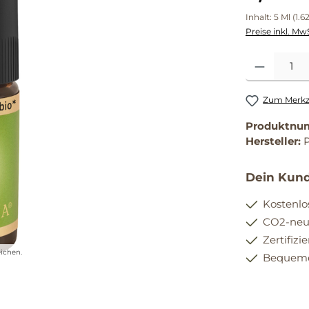
Inhalt:
5 Ml
(1.6
Preise inkl. Mw
Produkt Anzahl
Zum Merkze
Produktnu
Hersteller:
Dein Kund
Kostenlo
CO2-neut
Zertifizi
ichen.
Bequemer