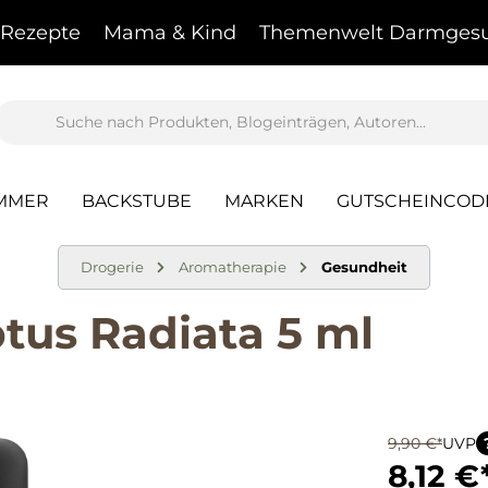
Rezepte
Mama & Kind
Themenwelt Darmgesu
AMMER
BACKSTUBE
MARKEN
GUTSCHEINCOD
Drogerie
Aromatherapie
Gesundheit
us Radiata 5 ml
9,90 €*
UVP
8,12 €