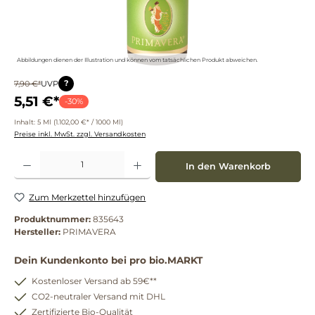
Abbildungen dienen der Illustration und können vom tatsächlichen Produkt abweichen.
?
7,90 €*
UVP
5,51 €*
-30%
Inhalt:
5 Ml
(1.102,00 €* / 1000 Ml)
Preise inkl. MwSt. zzgl. Versandkosten
Produkt Anzahl: Gib den gewünschten Wert ein oder benutze die Schaltflächen um die 
In den Warenkorb
Zum Merkzettel hinzufügen
Produktnummer:
835643
Hersteller:
PRIMAVERA
Dein Kundenkonto bei pro bio.MARKT
Kostenloser Versand ab 59€**
CO2-neutraler Versand mit DHL
Zertifizierte Bio-Qualität