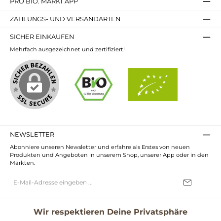
PRO BIO. MARKT APP
ZAHLUNGS- UND VERSANDARTEN
SICHER EINKAUFEN
Mehrfach ausgezeichnet und zertifiziert!
NEWSLETTER
Abonniere unseren Newsletter und erfahre als Erstes von neuen
Produkten und Angeboten in unserem Shop, unserer App oder in den
Märkten.
E-
Mail-
Adresse*
Ich habe die
Datenschutzbestimmungen
zur Kenntnis genommen und
die
AGB
gelesen und bin mit ihnen einverstanden.
Wir respektieren Deine Privatsphäre