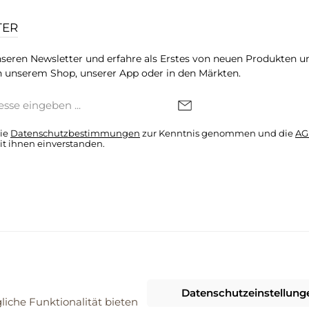
TER
seren Newsletter und erfahre als Erstes von neuen Produkten u
 unserem Shop, unserer App oder in den Märkten.
die
Datenschutzbestimmungen
zur Kenntnis genommen und die
AG
it ihnen einverstanden.
denkonto * Alle Preise inkl. gesetzl. Mehrwertsteuer zzgl.
Versandkosten
Datenschutzeinstellung
026 ProBiomarkt WebShop - Alle Rechte vorbehalten. Theme by
ThemeWa
iche Funktionalität bieten