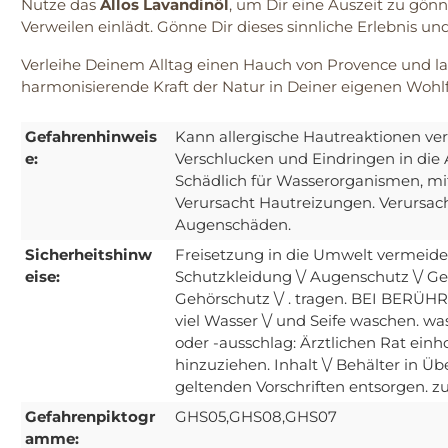
Nutze das
Allos Lavandinöl
, um Dir eine Auszeit zu gö
Verweilen einlädt. Gönne Dir dieses sinnliche Erlebnis u
Verleihe Deinem Alltag einen Hauch von Provence und las
harmonisierende Kraft der Natur in Deiner eigenen Wohl
Gefahrenhinweis
Kann allergische Hautreaktionen ve
e:
Verschlucken und Eindringen in die 
Schädlich für Wasserorganismen, mit
Verursacht Hautreizungen. Verursac
Augenschäden.
Sicherheitshinw
Freisetzung in die Umwelt vermeide
eise:
Schutzkleidung \/ Augenschutz \/ Ges
Gehörschutz \/ . tragen. BEI BERÜ
viel Wasser \/ und Seife waschen. w
oder -ausschlag: Ärztlichen Rat einhol
hinzuziehen. Inhalt \/ Behälter in 
geltenden Vorschriften entsorgen. z
Gefahrenpiktogr
GHS05,GHS08,GHS07
amme: