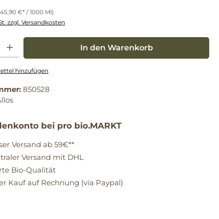
245,90 €* / 1000 Ml)
St. zzgl. Versandkosten
: Gib den gewünschten Wert ein oder benutze die Schaltflächen um die Anz
In den Warenkorb
ttel hinzufügen
mmer:
850528
llos
enkonto bei pro bio.MARKT
ser Versand ab 59€**
raler Versand mit DHL
erte Bio-Qualität
 Kauf auf Rechnung (via Paypal)