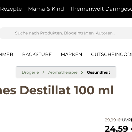
Rezepte
Mama & Kind
Themenwelt Darmgesu
AMMER
BACKSTUBE
MARKEN
GUTSCHEINCOD
Drogerie
Aromatherapie
Gesundheit
es Destillat 100 ml
29,99 €*
UVP
24,59