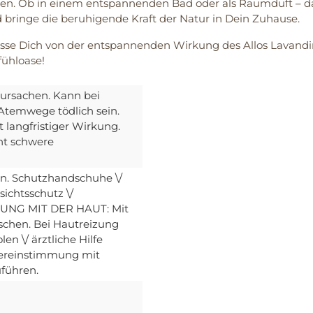
nnen. Ob in einem entspannenden Bad oder als Raumduft – d
nd bringe die beruhigende Kraft der Natur in Dein Zuhause.
se Dich von der entspannenden Wirkung des Allos Lavandinöl
fühloase!
rursachen. Kann bei
Atemwege tödlich sein.
 langfristiger Wirkung.
ht schwere
n. Schutzhandschuhe \/
ichtsschutz \/
HRUNG MIT DER HAUT: Mit
aschen. Bei Hautreizung
en \/ ärztliche Hilfe
Übereinstimmung mit
uführen.