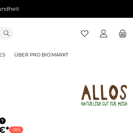
ndheit
ES
ÜBER PRO BIO.MARKT
?
 €*
-18%