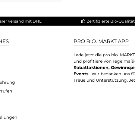
aler Versand mit DHL
Zertifizierte Bio-Qualität
HES
PRO BIO. MARKT APP
Lade jetzt die pro bio. MARK
und profitiere von regelmäß
Rabattaktionen, Gewinnspi
Events
. Wir bedanken uns f
Treue und Unterstützung. Je
lehrung
rrufen
ellungen