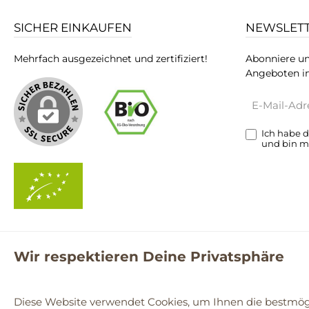
SICHER EINKAUFEN
NEWSLET
Mehrfach ausgezeichnet und zertifiziert!
Abonniere un
Angeboten in
E-
Mail-
Adresse*
Ich habe 
und bin m
Wir respektieren Deine Privatsphäre
**Kostenloser Versand ab 59€ nur mit einem pro.bio MARKT Kun
© 2
Diese Website verwendet Cookies, um Ihnen die bestmögl