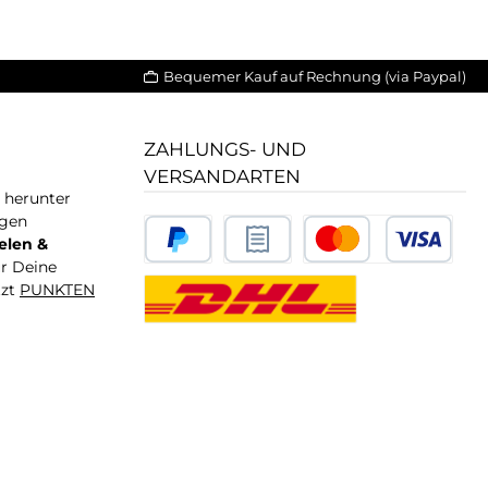
Bequemer Kauf auf Rechnung (via Paypal)
ZAHLUNGS- UND
VERSANDARTEN
T herunter
igen
elen &
ür Deine
tzt
PUNKTEN