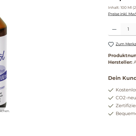
Inhalt:
100 Ml
(
Preise inkl. Mw
Produkt Anzahl
Zum Merkze
Produktnu
Hersteller:
A
Dein Kund
Kostenlo
CO2-neut
Zertifizi
ichen.
Bequemer