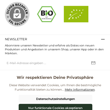
NEWSLETTER
Abonniere unseren Newsletter und erfahre als Erstes von neuen
Produkten und Angeboten in unserem Shop, unserer App oder in den
Märkten.
E-
Mail-
Adresse*
Ich habe die
Datenschutzbestimmungen
zur Kenntnis genommen und
die
AGB
gelesen und bin mit ihnen einverstanden.
Wir respektieren Deine Privatsphäre
Diese Website verwendet Cookies, um Ihnen die bestmögliche
UNSERE COMMUNITIES
Funktionalität bieten zu können...
Mehr Informationen
.
Blog
Rezepte
Mama & Kind
Themenwelt Darmgesundheit
Datenschutzeinstellungen
**Kostenloser Versand ab 59€ nur mit einem pro.bio MARKT Kundenkonto * Alle
Preise inkl. gesetzl. Mehrwertsteuer zzgl.
Versandkosten
und ggf.
Nur funktionale Cookies akzeptieren
Nachnahmegebühren, wenn nicht anders angegeben.