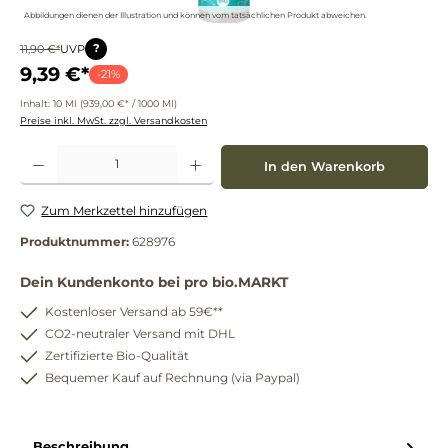
Abbildungen dienen der Illustration und können vom tatsächlichen Produkt abweichen.
?
11,90 €*
UVP
9,39 €*
-21%
Inhalt:
10 Ml
(939,00 €* / 1000 Ml)
Preise inkl. MwSt. zzgl. Versandkosten
Produkt Anzahl: Gib den gewünschten Wert ein oder benutze die Schaltflächen um die 
In den Warenkorb
Zum Merkzettel hinzufügen
Produktnummer:
628976
Dein Kundenkonto bei pro bio.MARKT
Kostenloser Versand ab 59€**
CO2-neutraler Versand mit DHL
Zertifizierte Bio-Qualität
Bequemer Kauf auf Rechnung (via Paypal)
Beschreibung