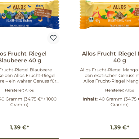
los Frucht-Riegel
Allos Frucht-Riege
Blaubeere 40 g
40 g
 Frucht-Riegel Blaubeere
Allos Frucht-Riegel Mango Entdeck
e den Allos Frucht-Riegel
den exotischen Genuss 
re – ein wahrer Genuss für
Allos Frucht-Riegel Mang
 fruchtige Snacks lieben. Die
köstlichen Riegel verei
Hersteller:
Allos
Hersteller:
Allos
nsiven, süß-säuerlichen
intensive Aroma der Ma
en machen diesen Riegel zu
feinen Maracujaflocke
40 Gramm
(34,75 €* / 1000
Inhalt:
40 Gramm
(34,75 
em außergewöhnlichen
knackigen Cashewkernen. I
Gramm)
Gramm)
ackserlebnis, das Deine
zwischendurch, bieten sie 
sknospen verzaubert. Ein
fruchtig-nussige Erfrisch
rhafter Snack für jede
nicht nur lecker, sonde
ie ausgewogene
gesund ist. Die Vorteile auf einen
1,39 €*
1,39 €*
 basiert auf hochwertigen,
Blick Hoher Fruchtanteil: Genießen
kneten Datteln und sorgt
Sie die natürliche Süß