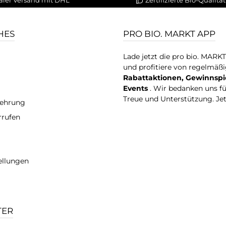
HES
PRO BIO. MARKT APP
Lade jetzt die pro bio. MARK
und profitiere von regelmäß
Rabattaktionen, Gewinnspi
Events
. Wir bedanken uns f
Treue und Unterstützung. Je
lehrung
rrufen
ellungen
TER