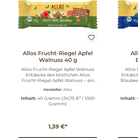
Allos Frucht-Riegel Apfel
Al
Walnuss 40 g
Allos Frucht-Riegel Apfel Walnuss
Allos
Entdecke den köstlichen Allos
Entdeck
Frucht-Riegel Apfel Walnuss – ein
Blaubee
natürlicher Snack, der fruchtige und
alle, die
Hersteller:
Allos
nussige Aromen vereint. Dieser
inte
Riegel wird aus getrockneten Äpfeln,
Blaubeer
Inhalt:
40 Gramm
(34,75 €* / 1000
Inhalt:
erlesenen Walnüssen und
ein
Gramm)
hochwertigem Honig hergestellt.
Geschm
Die harmonische Kombination der
Geschmack
Zutaten sorgt für ein
nah
unvergleichliches
Gelegenheit D
1,39 €*
Geschmackserlebnis, das nicht nur
Rezeptur
lecker, sondern auch nährstoffreich
getroc