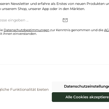
seren Newsletter und erfahre als Erstes von neuen Produkten u
 unserem Shop, unserer App oder in den Märkten.
die
Datenschutzbestimmungen
zur Kenntnis genommen und die
AG
it ihnen einverstanden.
denkonto * Alle Preise inkl. gesetzl. Mehrwertsteuer zzgl.
Versandkosten
Datenschutzeinstellung
026 ProBiomarkt WebShop - Alle Rechte vorbehalten. Theme by
ThemeWa
iche Funktionalität bieten
Alle Cookies akzeptier
Vertrag widerrufen