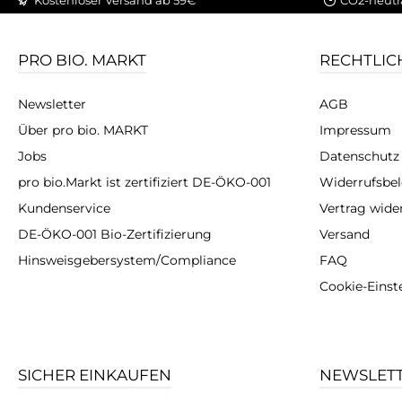
Wirkung, aber voller Superkräfte:
Hanf liefert jede Menge Eiweiß und
einen nussigen Geschmack. Süße
PRO BIO. MARKT
RECHTLIC
Datteln, fruchtige Äpfel und
Aprikosen sorgen zusätzlich für den
extra Energiekick. Abgerundet wird
Newsletter
AGB
der Riegel durch die feine Süße von
Birnensaft und Kokosblüten. Ein
Über pro bio. MARKT
Impressum
Hauch von Bourbon Vanille verleiht
Jobs
Datenschutz
ihm den unverwechselbaren
Geschmack und das legale
pro bio.Markt ist zertifiziert DE-ÖKO-001
Widerrufsbe
Hochgefühl. idealer Snack für
unterwegs, als schneller Energie-
Kundenservice
Vertrag wide
und Proteinspender für Sportler
DE-ÖKO-001 Bio-Zertifizierung
Versand
Hinsweisgebersystem/Compliance
FAQ
Cookie-Einst
SICHER EINKAUFEN
NEWSLET