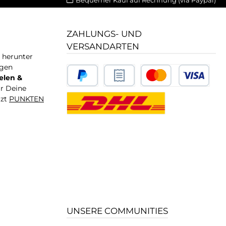
ZAHLUNGS- UND
VERSANDARTEN
T herunter
igen
elen &
ür Deine
tzt
PUNKTEN
UNSERE COMMUNITIES