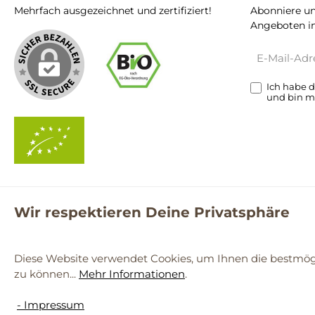
Mehrfach ausgezeichnet und zertifiziert!
Abonniere un
Angeboten in
E-
Mail-
Adresse*
Ich habe 
und bin m
Wir respektieren Deine Privatsphäre
**Kostenloser Versand ab 59€ nur mit einem pro.bio MARKT Kun
© 2
Diese Website verwendet Cookies, um Ihnen die bestmögl
zu können...
Mehr Informationen
.
Werkzeugleiste anzeigen
- Impressum