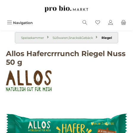
alt springen
Navigation
Speisekammer
Süßwaren,Snacks&Gebäck
Riegel
Allos Hafercrrrunch Riegel Nuss
50 g
Bildergalerie überspringen