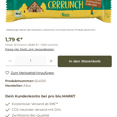
Abbildungen dienen der Illustration und können vom tatsächlichen Produkt abweichen.
1,79 €*
Inhalt:
50 Gramm
(35,80 €* / 1000 Gramm)
Preise inkl. MwSt. zzgl. Versandkosten
Produkt Anzahl: Gib den gewünschten Wert ein oder benutze die Schaltflächen um die 
In den Warenkorb
Zum Merkzettel hinzufügen
Produktnummer:
624025
Hersteller:
Allos
Dein Kundenkonto bei pro bio.MARKT
Kostenloser Versand ab 59€**
CO2-neutraler Versand mit DHL
Zertifizierte Bio-Qualität