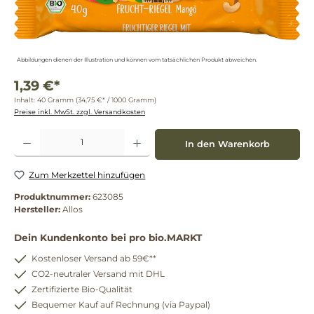
Abbildungen dienen der Illustration und können vom tatsächlichen Produkt abweichen.
1,39 €*
Inhalt:
40 Gramm
(34,75 €* / 1000 Gramm)
Preise inkl. MwSt. zzgl. Versandkosten
Produkt Anzahl: Gib den gewünschten Wert ein oder benutze die Schaltflächen um die 
In den Warenkorb
Zum Merkzettel hinzufügen
Produktnummer:
623085
Hersteller:
Allos
Dein Kundenkonto bei pro bio.MARKT
Kostenloser Versand ab 59€**
CO2-neutraler Versand mit DHL
Zertifizierte Bio-Qualität
Bequemer Kauf auf Rechnung (via Paypal)