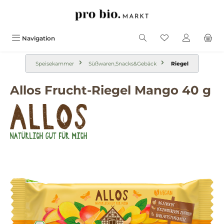
alt springen
Navigation
Speisekammer
Süßwaren,Snacks&Gebäck
Riegel
Allos Frucht-Riegel Mango 40 g
Bildergalerie überspringen