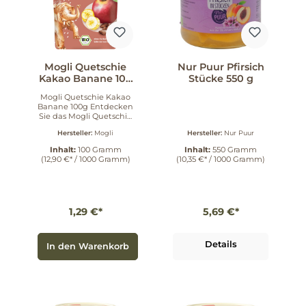
Artikelnummer 652637
holen Sie sich
nachhaltigen
Snackgenuss, der
Kindern schmeckt und
Eltern Vertrauen
Mogli Quetschie
Nur Puur Pfirsich
schenkt.
Kakao Banane 100
Stücke 550 g
g
Mogli Quetschie Kakao
Banane 100g Entdecken
Sie das Mogli Quetschie
Kakao Banane 100g –
Hersteller:
Mogli
Hersteller:
Nur Puur
ein Produkt von Mogli,
ausgewiesen mit der
Inhalt:
100 Gramm
Inhalt:
550 Gramm
Artikelnummer: 652635.
(12,90 €* / 1000 Gramm)
(10,35 €* / 1000 Gramm)
Diese
Produktbeschreibung
basiert auf den
Angaben des Herstellers
und führt die
1,29 €*
5,69 €*
verfügbaren
Informationen
zusammen. Kurz und
prägnant Der Name
Details
In den Warenkorb
Quetschie Kakao
Banane und das
Gewicht 100g sind Teil
der offiziellen
Produktbezeichnung.
Alle näheren