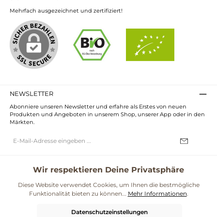
Mehrfach ausgezeichnet und zertifiziert!
NEWSLETTER
Abonniere unseren Newsletter und erfahre als Erstes von neuen
Produkten und Angeboten in unserem Shop, unserer App oder in den
Märkten.
E-
Mail-
Adresse*
Ich habe die
Datenschutzbestimmungen
zur Kenntnis genommen und
die
AGB
gelesen und bin mit ihnen einverstanden.
Wir respektieren Deine Privatsphäre
UNSERE COMMUNITIES
Diese Website verwendet Cookies, um Ihnen die bestmögliche
Funktionalität bieten zu können...
Mehr Informationen
.
Blog
Rezepte
Mama & Kind
Themenwelt Darmgesundheit
Datenschutzeinstellungen