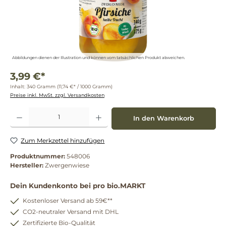
Abbildungen dienen der Illustration und können vom tatsächlichen Produkt abweichen.
3,99 €*
Inhalt:
340 Gramm
(11,74 €* / 1000 Gramm)
Preise inkl. MwSt. zzgl. Versandkosten
Produkt Anzahl: Gib den gewünschten Wert ein oder benutze die Schaltflächen um die 
In den Warenkorb
Zum Merkzettel hinzufügen
Produktnummer:
548006
Hersteller:
Zwergenwiese
Dein Kundenkonto bei pro bio.MARKT
Kostenloser Versand ab 59€**
CO2-neutraler Versand mit DHL
Zertifizierte Bio-Qualität