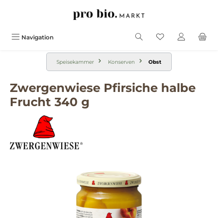
alt springen
Navigation
Speisekammer
Konserven
Obst
Zwergenwiese Pfirsiche halbe
Frucht 340 g
Bildergalerie überspringen