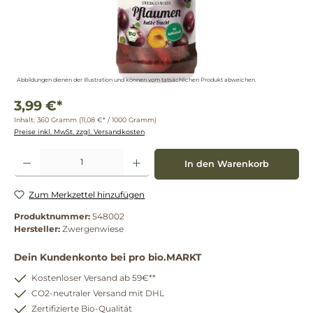
Abbildungen dienen der Illustration und können vom tatsächlichen Produkt abweichen.
3,99 €*
Inhalt:
360 Gramm
(11,08 €* / 1000 Gramm)
Preise inkl. MwSt. zzgl. Versandkosten
Produkt Anzahl: Gib den gewünschten Wert ein oder benutze die Schaltflächen um die 
In den Warenkorb
Zum Merkzettel hinzufügen
Produktnummer:
548002
Hersteller:
Zwergenwiese
Dein Kundenkonto bei pro bio.MARKT
Kostenloser Versand ab 59€**
CO2-neutraler Versand mit DHL
Zertifizierte Bio-Qualität