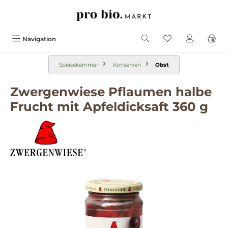
alt springen
Navigation
Speisekammer
Konserven
Obst
Zwergenwiese Pflaumen halbe
Frucht mit Apfeldicksaft 360 g
Bildergalerie überspringen