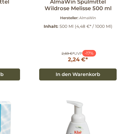
tel
AlmaWin Spülmittel
Wildrose Melisse 500 ml
Hersteller:
AlmaWin
Inhalt:
500 Ml
(4,48 €* / 1000 Ml)
-17%
2,69 €*
UVP
2,24 €*
rb
In den Warenkorb