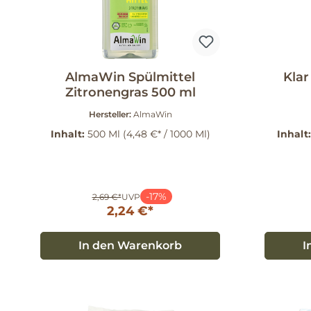
AlmaWin Spülmittel
Klar
Zitronengras 500 ml
Hersteller:
AlmaWin
Inhalt:
500 Ml
(4,48 €* / 1000 Ml)
Inhalt
-17%
2,69 €*
UVP
2,24 €*
In den Warenkorb
I