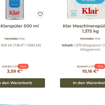
 Klarspüler 500 ml
Klar Maschinenspül
1.375 kg
Hersteller:
Klar
Hersteller:
Klar
:
500 Ml
(7,18 €* / 1000 Ml)
Inhalt:
1.375 Kilogramm
(
Kilogramm)
-14%
-19%
4,19 €*
UVP
12,49 €*
UVP
3,59 €*
10,16 €*
n den Warenkorb
In den Warenko