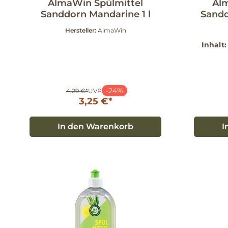
AlmaWin Spülmittel
Al
Sanddorn Mandarine 1 l
Sandd
Hersteller:
AlmaWin
Inhalt
-24%
4,29 €*
UVP
3,25 €*
In den Warenkorb
I