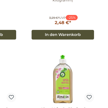
Kilogramm)
-25%
3,29 €*
UVP
2,48 €*
rb
In den Warenkorb