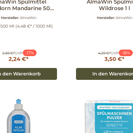
maWin Spülmittel
AlmaWin Spülmit
orn Mandarine 500
Wildrose 1 l
ml
Hersteller:
AlmaWin
Hersteller:
AlmaWin
:
500 Ml
(4,48 €* / 1000 Ml)
-17%
-18%
2,69 €*
UVP
4,29 €*
UVP
2,24 €*
3,50 €*
n den Warenkorb
In den Warenko