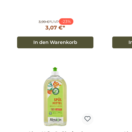
-23%
3,99 €*
UVP
3,07 €*
In den Warenkorb
I