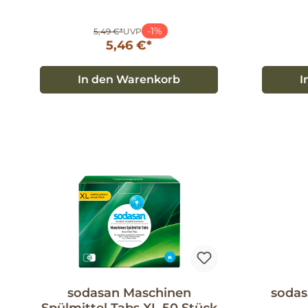
-1%
5,49 €*
UVP
5,46 €*
In den Warenkorb
I
sodasan Maschinen
sodas