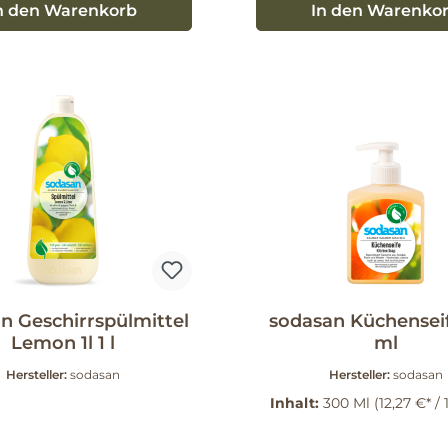
n den Warenkorb
In den Warenko
n Geschirrspülmittel
sodasan Küchensei
Lemon 1l 1 l
ml
Hersteller:
sodasan
Hersteller:
sodasan
Inhalt:
300 Ml
(12,27 €* /