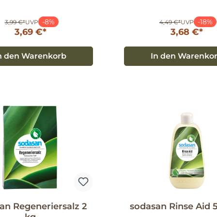
-8%
-18%
3,99 €*
UVP
4,49 €*
UVP
3,69 €*
3,68 €*
n den Warenkorb
In den Warenko
an Regeneriersalz 2
sodasan Rinse Aid 