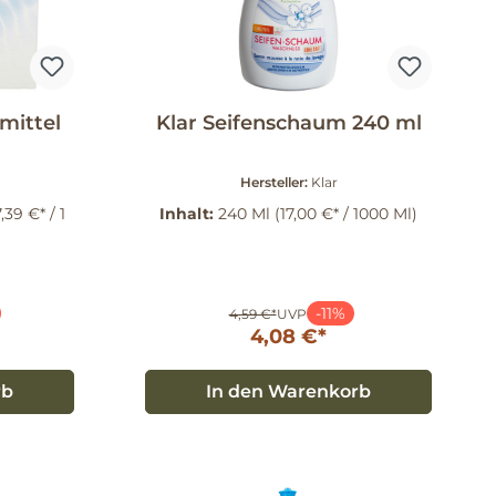
mittel
Klar Seifenschaum 240 ml
Hersteller:
Klar
7,39 €* / 1
Inhalt:
240 Ml
(17,00 €* / 1000 Ml)
-11%
4,59 €*
UVP
4,08 €*
rb
In den Warenkorb