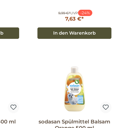
-24%
9,99 €*
UVP
7,63 €*
rb
In den Warenkorb
500 ml
sodasan Spülmittel Balsam