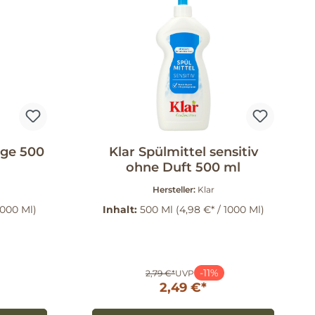
nge 500
Klar Spülmittel sensitiv
ohne Duft 500 ml
Hersteller:
Klar
1000 Ml)
Inhalt:
500 Ml
(4,98 €* / 1000 Ml)
-11%
2,79 €*
UVP
2,49 €*