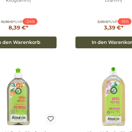
Kilogramm)
Gramm)
-24%
-15%
10,99 €*
UVP
3,99 €*
UVP
8,39 €*
3,39 €*
n den Warenkorb
In den Warenko