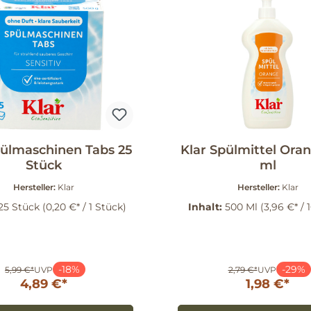
pülmaschinen Tabs 25
Klar Spülmittel Ora
Stück
ml
Hersteller:
Klar
Hersteller:
Klar
25 Stück
(0,20 €* / 1 Stück)
Inhalt:
500 Ml
(3,96 €* / 
-18%
-29%
5,99 €*
UVP
2,79 €*
UVP
4,89 €*
1,98 €*