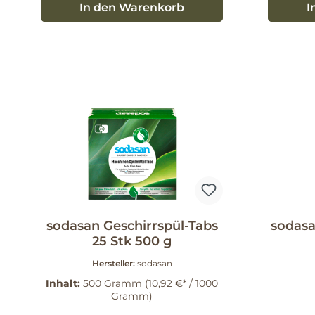
In den Warenkorb
I
sodasan Geschirrspül-Tabs
sodasa
25 Stk 500 g
Hersteller:
sodasan
Inhalt:
500 Gramm
(10,92 €* / 1000
Gramm)