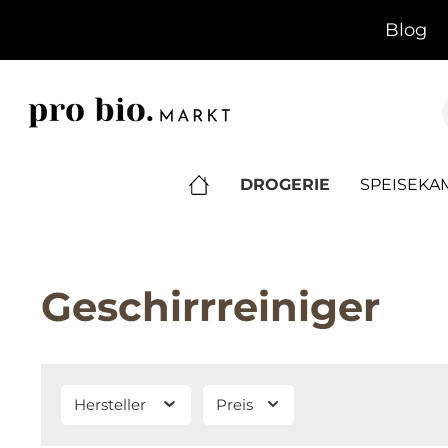
springen
Zur Hauptnavigation springen
Blog
DROGERIE
SPEISEK
Geschirrreiniger
Hersteller
Preis