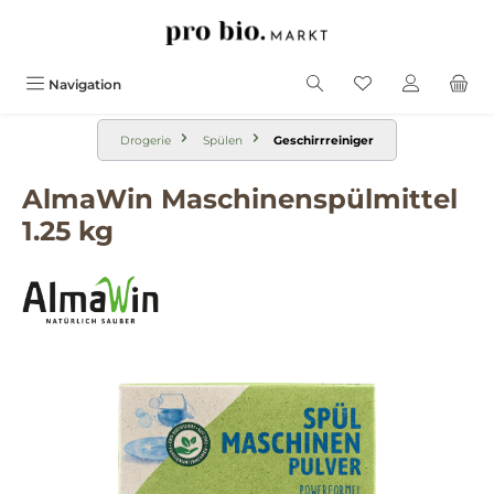
alt springen
Navigation
Drogerie
Spülen
Geschirrreiniger
AlmaWin Maschinenspülmittel
1.25 kg
Bildergalerie überspringen