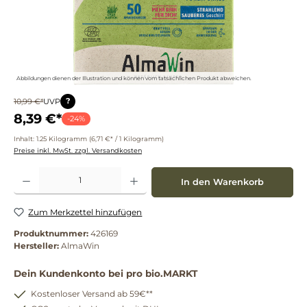
Abbildungen dienen der Illustration und können vom tatsächlichen Produkt abweichen.
?
10,99 €*
UVP
8,39 €*
-24%
Inhalt:
1.25 Kilogramm
(6,71 €* / 1 Kilogramm)
Preise inkl. MwSt. zzgl. Versandkosten
Produkt Anzahl: Gib den gewünschten Wert ein oder benutze die Schaltflächen um die 
In den Warenkorb
Zum Merkzettel hinzufügen
Produktnummer:
426169
Hersteller:
AlmaWin
Dein Kundenkonto bei pro bio.MARKT
Kostenloser Versand ab 59€**