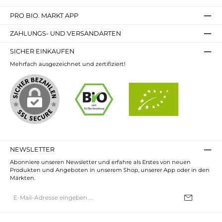
PRO BIO. MARKT APP
ZAHLUNGS- UND VERSANDARTEN
SICHER EINKAUFEN
Mehrfach ausgezeichnet und zertifiziert!
NEWSLETTER
Abonniere unseren Newsletter und erfahre als Erstes von neuen
Produkten und Angeboten in unserem Shop, unserer App oder in den
Märkten.
E-
Mail-
Adresse*
Ich habe die
Datenschutzbestimmungen
zur Kenntnis genommen und
die
AGB
gelesen und bin mit ihnen einverstanden.