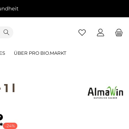
ndheit
ES
ÜBER PRO BIO.MARKT
1 l
?
*
-24%