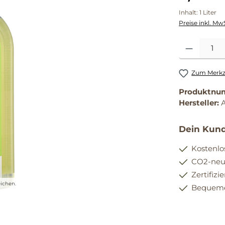
Inhalt:
1 Liter
Preise inkl. Mw
Produkt Anzahl
Zum Merkze
Produktnu
Hersteller:
Dein Kund
Kostenlo
CO2-neut
Zertifizi
ichen.
Bequemer