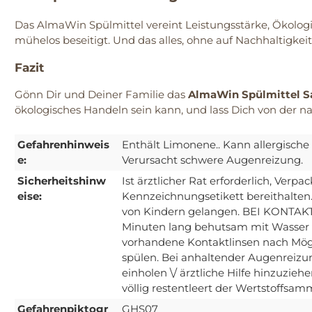
Das AlmaWin Spülmittel vereint Leistungsstärke, Ökologi
mühelos beseitigt. Und das alles, ohne auf Nachhaltigkeit
Fazit
Gönn Dir und Deiner Familie das
AlmaWin Spülmittel S
ökologisches Handeln sein kann, und lass Dich von der na
Gefahrenhinweis
Enthält Limonene.. Kann allergische
e:
Verursacht schwere Augenreizung.
Sicherheitshinw
Ist ärztlicher Rat erforderlich, Verp
eise:
Kennzeichnungsetikett bereithalten.
von Kindern gelangen. BEI KONTAK
Minuten lang behutsam mit Wasser s
vorhandene Kontaktlinsen nach Mögl
spülen. Bei anhaltender Augenreizun
einholen \/ ärztliche Hilfe hinzuziehe
völlig restentleert der Wertstoffsa
Gefahrenpiktogr
GHS07