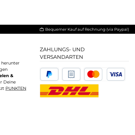
Bequemer Kauf auf Rechnung (via Paypal)
ZAHLUNGS- UND
VERSANDARTEN
T herunter
igen
elen &
ür Deine
tzt
PUNKTEN