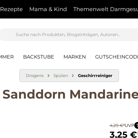
Rezepte
Mama & Kind
Themenwelt Darmgesu
AMMER
BACKSTUBE
MARKEN
GUTSCHEINCOD
Drogerie
Spülen
Geschirrreiniger
 Sanddorn Mandarine 
4,29 €*
UVP
3,25 €