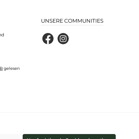
UNSERE COMMUNITIES
nd
Facebook
Instagram
B
gelesen
und ggf. Nachnahmegebühren, wenn nicht anders angegeben.