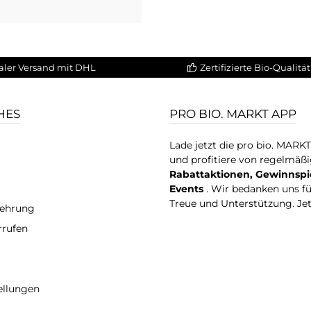
aler Versand mit DHL
Zertifizierte Bio-Qualität
HES
PRO BIO. MARKT APP
Lade jetzt die pro bio. MARK
und profitiere von regelmäß
Rabattaktionen, Gewinnspi
Events
. Wir bedanken uns f
Treue und Unterstützung. Je
lehrung
rrufen
ellungen