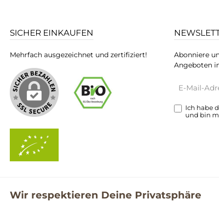
SICHER EINKAUFEN
NEWSLET
Mehrfach ausgezeichnet und zertifiziert!
Abonniere un
Angeboten in
E-
Mail-
Adresse*
Ich habe 
und bin m
Wir respektieren Deine Privatsphäre
**Kostenloser Versand ab 59€ nur mit einem pro.bio MARKT Kun