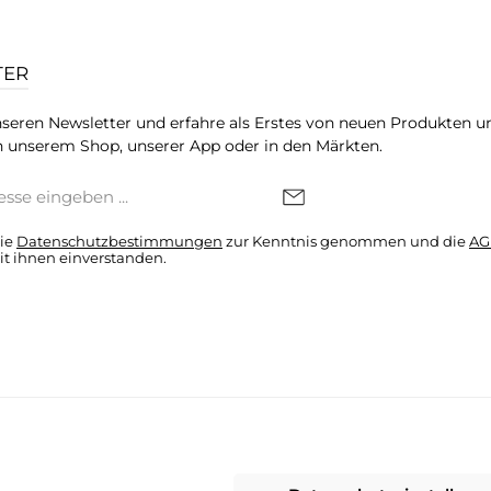
TER
seren Newsletter und erfahre als Erstes von neuen Produkten u
 unserem Shop, unserer App oder in den Märkten.
die
Datenschutzbestimmungen
zur Kenntnis genommen und die
AG
it ihnen einverstanden.
denkonto * Alle Preise inkl. gesetzl. Mehrwertsteuer zzgl.
Versandkosten