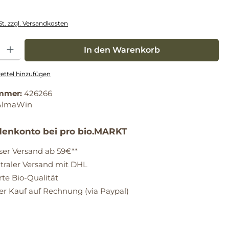
St. zzgl. Versandkosten
: Gib den gewünschten Wert ein oder benutze die Schaltflächen um die Anz
In den Warenkorb
ttel hinzufügen
mmer:
426266
AlmaWin
enkonto bei pro bio.MARKT
ser Versand ab 59€**
raler Versand mit DHL
erte Bio-Qualität
 Kauf auf Rechnung (via Paypal)