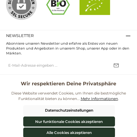
NEWSLETTER
Abonniere unseren Newsletter und erfahre als Erstes von neuen
Produkten und Angeboten in unserem Shop, unserer App oder in den
Märkten.
E-
Mail-
Adresse*
Ich habe die
Datenschutzbestimmungen
zur Kenntnis genommen und
die
AGB
gelesen und bin mit ihnen einverstanden.
Wir respektieren Deine Privatsphäre
UNSERE COMMUNITIES
Diese Website verwendet Cookies, um Ihnen die bestmögliche
Funktionalität bieten zu können...
Mehr Informationen
.
Blog
Rezepte
Mama & Kind
Themenwelt Darmgesundheit
Datenschutzeinstellungen
**Kostenloser Versand ab 59€ nur mit einem pro.bio MARKT Kundenkonto * Alle
Preise inkl. gesetzl. Mehrwertsteuer zzgl.
Versandkosten
und ggf.
Nur funktionale Cookies akzeptieren
Nachnahmegebühren, wenn nicht anders angegeben.
© 2026 ProBiomarkt WebShop - Alle Rechte vorbehalten. Theme by
ThemeWare®
Alle Cookies akzeptieren
Werkzeugleiste anzeigen