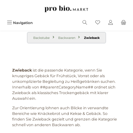
alt springen
Navigation
Backstube
Backwaren
Zwieback
Zwieback
ist die passende Kategorie, wenn Sie
knuspriges Gebäck für Frühstück, Vorrat oder als
unkomplizierte Begleitung zu Heißgetränken suchen.
Innerhalb von ##parentCategoryName## ordnet sich
Zwieback als klassisches Trockengebäck mit klarer
Auswahl ein.
Zur Orientierung lohnen auch Blicke in verwandte
Bereiche wie Knäckebrot und Kekse & Gebäck. So
finden Sie Zwieback gezielt und grenzen die Kategorie
schnell von anderen Backwaren ab.