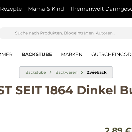
Rezepte
Mama & Kind
Themenwelt Darmgesu
MMER
BACKSTUBE
MARKEN
GUTSCHEINCOD
Backstube
Backwaren
Zwieback
SEIT 1864 Dinkel Bu
2,89 €