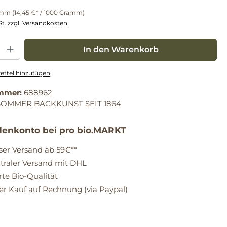
amm
(14,45 €* / 1000 Gramm)
St. zzgl. Versandkosten
: Gib den gewünschten Wert ein oder benutze die Schaltflächen um die Anz
In den Warenkorb
ttel hinzufügen
mmer:
688962
SOMMER BACKKUNST SEIT 1864
enkonto bei pro bio.MARKT
ser Versand ab 59€**
raler Versand mit DHL
erte Bio-Qualität
 Kauf auf Rechnung (via Paypal)