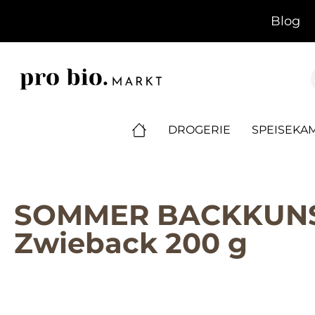
springen
Zur Hauptnavigation springen
Blog
DROGERIE
SPEISEKA
SOMMER BACKKUNST 
Zwieback 200 g
Bildergalerie überspringen