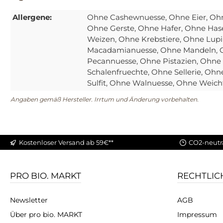
Allergene:
Ohne Cashewnuesse
, Ohne Eier
, Oh
Ohne Gerste
, Ohne Hafer
, Ohne Has
Weizen
, Ohne Krebstiere
, Ohne Lup
Macadamianuesse
, Ohne Mandeln
,
Pecannuesse
, Ohne Pistazien
, Ohne
Schalenfruechte
, Ohne Sellerie
, Ohn
Sulfit
, Ohne Walnuesse
, Ohne Weich
Angaben gemäß Hersteller. Irrtum und Änderung vorbehalten.
Kostenloser Versand ab 59€**
CO2-neutr
PRO BIO. MARKT
RECHTLIC
Newsletter
AGB
Über pro bio. MARKT
Impressum