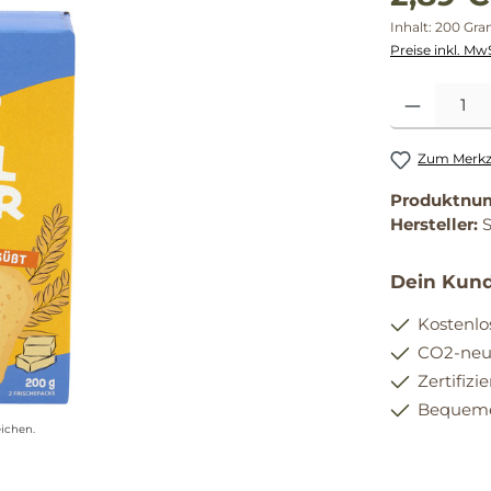
Inhalt:
200 Gr
Preise inkl. Mw
Produkt Anzahl
Zum Merkze
Produktnu
Hersteller:
Dein Kund
Kostenlo
CO2-neut
Zertifizi
Bequemer
ichen.