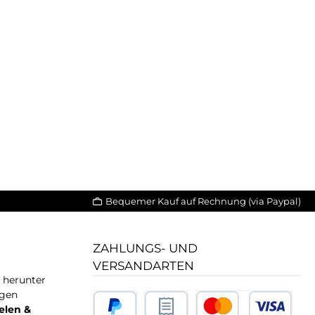
Bequemer Kauf auf Rechnung (via Paypal)
ZAHLUNGS- UND
VERSANDARTEN
T herunter
igen
elen &