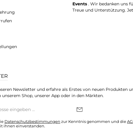
Events
. Wir bedanken uns f
Treue und Unterstützung. Je
lehrung
rrufen
ellungen
TER
seren Newsletter und erfahre als Erstes von neuen Produkten u
 unserem Shop, unserer App oder in den Märkten.
die
Datenschutzbestimmungen
zur Kenntnis genommen und die
AG
it ihnen einverstanden.