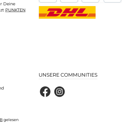
ür Deine
tzt
PUNKTEN
UNSERE COMMUNITIES
nd
Facebook
Instagram
B
gelesen