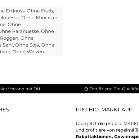
ne Erdnuss
, Ohne Fisch
,
elnuesse
, Ohne Khorasan
ine
, Ohne
 Ohne Paranuesse
, Ohne
 Roggen
, Ohne
e Senf
, Ohne Soja
, Ohne
tiere
, Ohne Weizen
aler Versand mit DHL
Zertifizierte Bio-Qualität
HES
PRO BIO. MARKT APP
Lade jetzt die pro bio. MARK
und profitiere von regelmäß
Rabattaktionen, Gewinnspi