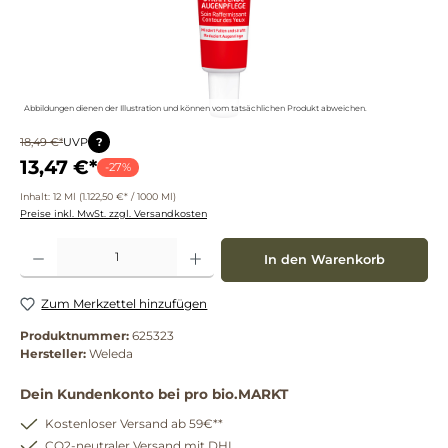
Abbildungen dienen der Illustration und können vom tatsächlichen Produkt abweichen.
?
18,49 €*
UVP
13,47 €*
-27%
Inhalt:
12 Ml
(1.122,50 €* / 1000 Ml)
Preise inkl. MwSt. zzgl. Versandkosten
Produkt Anzahl: Gib den gewünschten Wert ein oder benutze die Schaltflächen um die 
In den Warenkorb
Zum Merkzettel hinzufügen
Produktnummer:
625323
Hersteller:
Weleda
Dein Kundenkonto bei pro bio.MARKT
Kostenloser Versand ab 59€**
CO2-neutraler Versand mit DHL