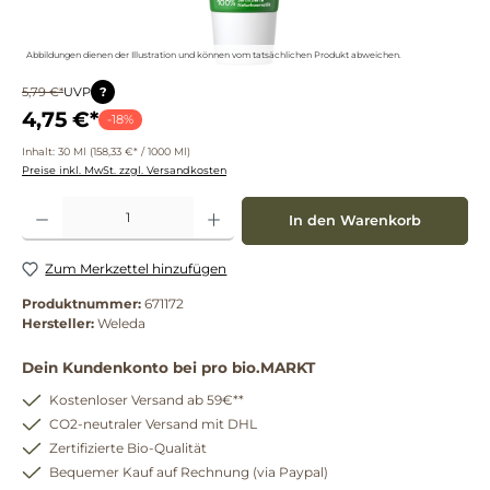
Abbildungen dienen der Illustration und können vom tatsächlichen Produkt abweichen.
?
5,79 €*
UVP
4,75 €*
-18%
Inhalt:
30 Ml
(158,33 €* / 1000 Ml)
Preise inkl. MwSt. zzgl. Versandkosten
Produkt Anzahl: Gib den gewünschten Wert ein oder benutze die Schaltflächen um die 
In den Warenkorb
Zum Merkzettel hinzufügen
Produktnummer:
671172
Hersteller:
Weleda
Dein Kundenkonto bei pro bio.MARKT
Kostenloser Versand ab 59€**
CO2-neutraler Versand mit DHL
Zertifizierte Bio-Qualität
Bequemer Kauf auf Rechnung (via Paypal)