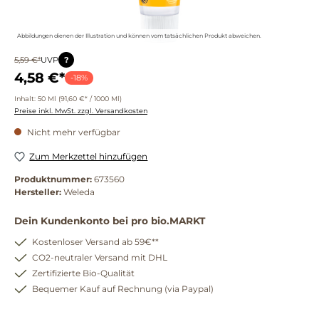
Abbildungen dienen der Illustration und können vom tatsächlichen Produkt abweichen.
?
5,59 €*
UVP
4,58 €*
-18%
Inhalt:
50 Ml
(91,60 €* / 1000 Ml)
Preise inkl. MwSt. zzgl. Versandkosten
Nicht mehr verfügbar
Zum Merkzettel hinzufügen
Produktnummer:
673560
Hersteller:
Weleda
Dein Kundenkonto bei pro bio.MARKT
Kostenloser Versand ab 59€**
CO2-neutraler Versand mit DHL
Zertifizierte Bio-Qualität
Bequemer Kauf auf Rechnung (via Paypal)