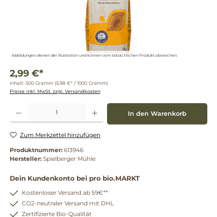
Abbildungen dienen der Illustration und können vom tatsächlichen Produkt abweichen.
2,99 €*
Inhalt:
500 Gramm
(5,98 €* / 1000 Gramm)
Preise inkl. MwSt. zzgl. Versandkosten
Produkt Anzahl: Gib den gewünschten Wert ein oder benutze die Schaltflächen um die 
In den Warenkorb
Zum Merkzettel hinzufügen
Produktnummer:
613946
Hersteller:
Spielberger Mühle
Dein Kundenkonto bei pro bio.MARKT
Kostenloser Versand ab 59€**
CO2-neutraler Versand mit DHL
Zertifizierte Bio-Qualität