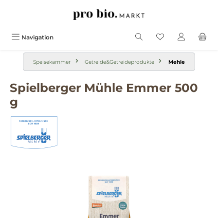
alt springen
Navigation
Speisekammer
Getreide&Getreideprodukte
Mehle
Spielberger Mühle Emmer 500
g
Bildergalerie überspringen