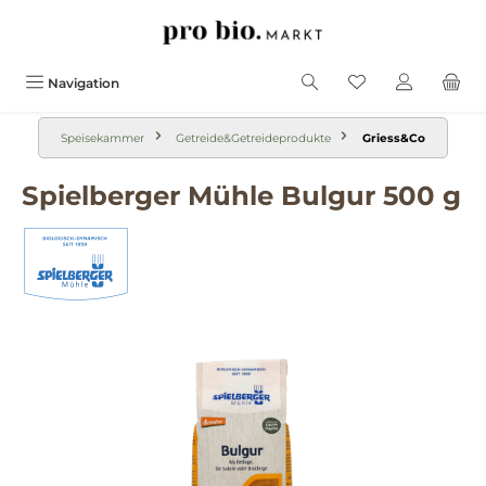
alt springen
Navigation
Speisekammer
Getreide&Getreideprodukte
Griess&Co
Spielberger Mühle Bulgur 500 g
Bildergalerie überspringen