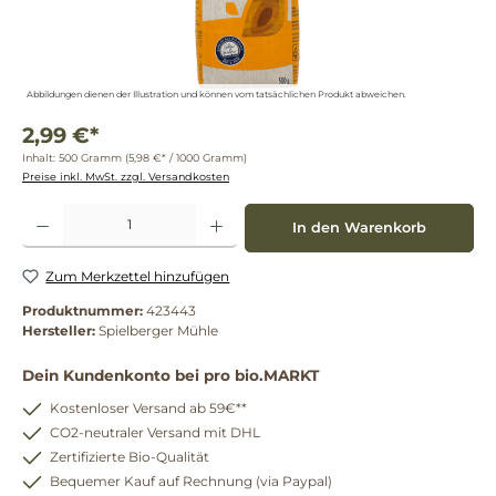
Abbildungen dienen der Illustration und können vom tatsächlichen Produkt abweichen.
2,99 €*
Inhalt:
500 Gramm
(5,98 €* / 1000 Gramm)
Preise inkl. MwSt. zzgl. Versandkosten
Produkt Anzahl: Gib den gewünschten Wert ein oder benutze die Schaltflächen um die 
In den Warenkorb
Zum Merkzettel hinzufügen
Produktnummer:
423443
Hersteller:
Spielberger Mühle
Dein Kundenkonto bei pro bio.MARKT
Kostenloser Versand ab 59€**
CO2-neutraler Versand mit DHL
Zertifizierte Bio-Qualität
Bequemer Kauf auf Rechnung (via Paypal)