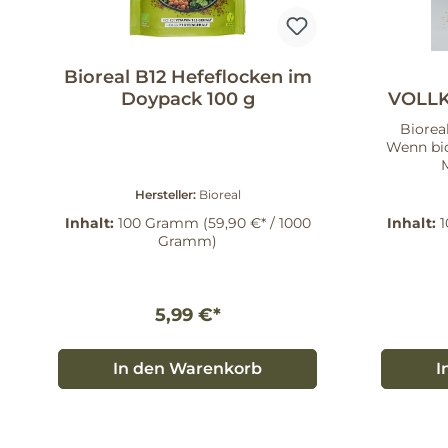
Bioreal B12 Hefeflocken im
Doypack 100 g
VOLL
Biorea
Wenn bio
M
Vollko
Hersteller:
Bioreal
natürli
Nährsto
Inhalt:
100 Gramm
(59,90 €* / 1000
Inhalt:
Flocke
Gramm)
würzig-a
Ges
herv
Vitamin
5,99 €*
Zink un
Anwendungs
in kalte
In den Warenkorb
I
Vollko
Deine Ger
Sie eig
Toppin