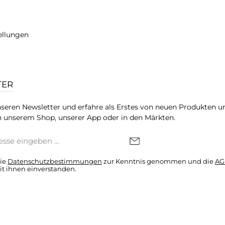
A Flüssigwürze hefefrei.
Lass Dich von der Vielseiti
r und Deinen Liebsten das
dem natürlichen Gesc
este aus der Natur!
inspirieren und bringe Sc
ellungen
Deine Küche. Überzeuge Di
von der hervorragenden 
und dem unverwechsel
Geschmack dieser Hefeflocken!
ausprobieren und den Unt
schmecken!
TER
seren Newsletter und erfahre als Erstes von neuen Produkten u
 unserem Shop, unserer App oder in den Märkten.
die
Datenschutzbestimmungen
zur Kenntnis genommen und die
AG
it ihnen einverstanden.