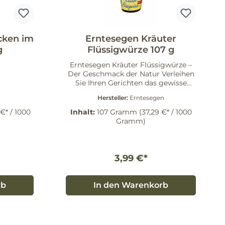
cken im
Erntesegen Kräuter
g
Flüssigwürze 107 g
Erntesegen Kräuter Flüssigwürze –
Der Geschmack der Natur Verleihen
Sie Ihren Gerichten das gewisse
Etwas mit der Erntesegen Kräuter
Hersteller:
Erntesegen
Flüssigwürze. Diese hochwertige
Flüssigwürze ist ideal zum
€* / 1000
Inhalt:
107 Gramm
(37,29 €* / 1000
Verfeinern und Abschmecken von
Gramm)
warmen und kalten Speisen. Ob in
Suppen, Salaten oder als Marinade –
mit nur wenigen Tropfen erzielen Sie
die perfekte Würze, die Ihre
3,99 €*
Geschmacksknospen verzaubern
wird. Vielfältige
Anwendungsmöglichkeiten Die
rb
In den Warenkorb
Kräuter-Flüssigwürze aus der
praktischen Tischflasche ist ein
unverzichtbarer Begleiter in Ihrer
Küche. Sie eignet sich nicht nur für