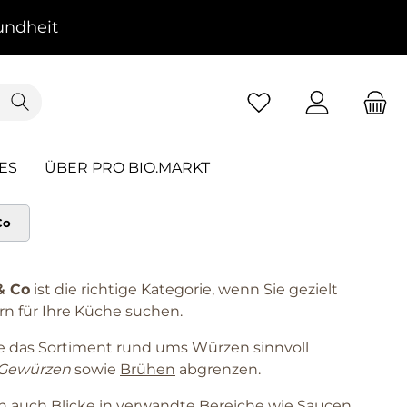
ndheit
ES
ÜBER PRO BIO.MARKT
Co
& Co
ist die richtige Kategorie, wenn Sie gezielt
rn für Ihre Küche suchen.
ie das Sortiment rund ums Würzen sinnvoll
Gewürzen
sowie
Brühen
abgrenzen.
ch auch Blicke in verwandte Bereiche wie Saucen