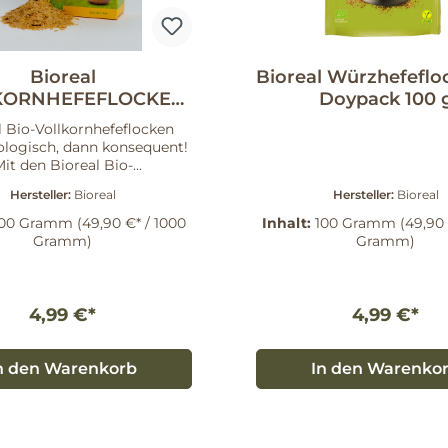
Bioreal
Bioreal Würzhefeflo
KORNHEFEFLOCKEN
Doypack 100 
100 g
l Bio-Vollkornhefeflocken
logisch, dann konsequent!
it den Bioreal Bio-
rnhefeflocken bringst Du
Hersteller:
Bioreal
Hersteller:
Bioreal
chen Genuss und wertvolle
ffe in Deine Küche. Diese
100 Gramm
(49,90 €* / 1000
Inhalt:
100 Gramm
(49,90 
n überzeugen durch ihren
Gramm)
Gramm)
romatischen, mild-nussigen
chmack und sind eine
orragende Quelle für B-
e sowie Mineralstoffe wie
4,99 €*
4,99 €*
d Eisen. Vielseitige
möglichkeiten Egal, ob
n oder warmen Speisen – die
n den Warenkorb
In den Warenko
rnhefeflocken bereichern
ichte auf vielfältige Weise.
nen sich hervorragend als
g für Salate, als Zutat in