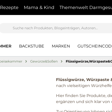
Rezepte
Mama & Kind
Themenwelt Darmgesu
AMMER
BACKSTUBE
MARKEN
GUTSCHEINCOD
peisekammer
Gewürze&Soßen
Flüssigwürze,Würzpaste&
Flüssigwürze, Würzpaste 
nach vielseitigen Würzhelfe
Hier finden Sie Produkte, d
ergänzen und sich klar von
Zur Orientierung lohnen si